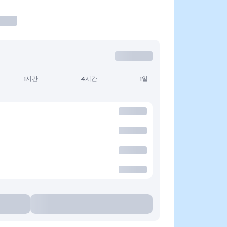
1시간
4시간
1일