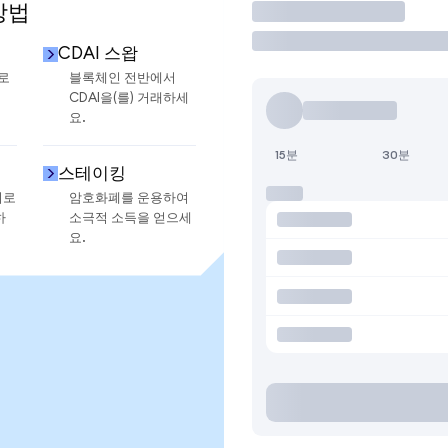
방법
거래
CDAI 스왑
으로
블록체인 전반에서
CDAI을(를) 거래하세
요.
15분
30분
스테이킹
지로
암호화폐를 운용하여
하
소극적 소득을 얻으세
요.