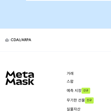
CDAI/ARPA
MetaMask 사이트 바닥글
거래
스왑
예측 시장
신규
무기한 선물
신규
실물자산