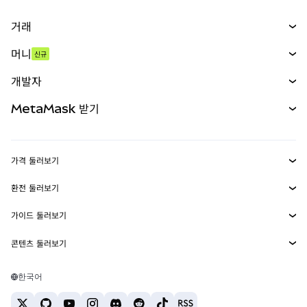
거래
스왑
머니
신규
예측 시장
신규
매수
개발자
무기한 선물
신규
카드
문서 보기
MetaMask 받기
실물자산
mUSD
신규
대시보드
Transaction Shield
수익 창출
Smart Accounts Kit
에이전트 지갑
신규
가격 둘러보기
임베디드 지갑
Snaps
비트코인 가격
환전 둘러보기
MetaMask Connect
이더리움 가격
보상
신규
BTC를 USD로 환전
솔라나 가격
가이드 둘러보기
Snaps
보안
ETH를 USD로 환전
BTC 매수
시바이누 가격
USDT를 INR로 환전
콘텐츠 둘러보기
웹3 서비스
고객 지원
ETH 매수
페페 가격
비트코인 지갑
BTC를 USDT로 환전
SOL 매수
채용
테더 가격
솔라나 지갑
한국어
BTC를 INR로 환전
PEPE 매수
연락처
USDC 가격
최고의 암호화폐 카드
ETH를 USDT로 환전