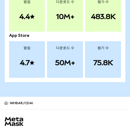
평점
다운로드 수
평가 수
4.4
10M+
483.8K
App Store
평점
다운로드 수
평가 수
4.7
50M+
75.8K
WHBAR/CDAI
MetaMask 사이트 바닥글