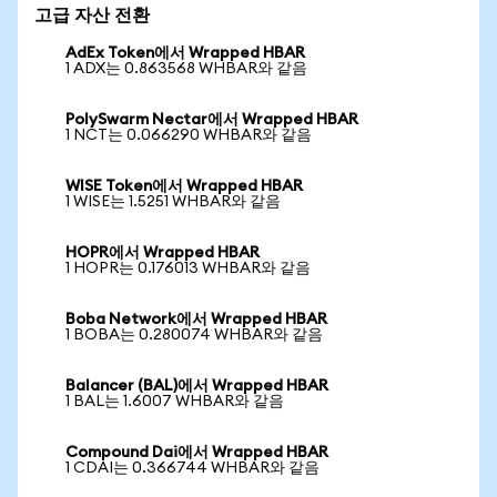
고급 자산 전환
AdEx Token에서 Wrapped HBAR
1 ADX는 0.863568 WHBAR와 같음
PolySwarm Nectar에서 Wrapped HBAR
1 NCT는 0.066290 WHBAR와 같음
WISE Token에서 Wrapped HBAR
1 WISE는 1.5251 WHBAR와 같음
HOPR에서 Wrapped HBAR
1 HOPR는 0.176013 WHBAR와 같음
Boba Network에서 Wrapped HBAR
1 BOBA는 0.280074 WHBAR와 같음
Balancer (BAL)에서 Wrapped HBAR
1 BAL는 1.6007 WHBAR와 같음
Compound Dai에서 Wrapped HBAR
1 CDAI는 0.366744 WHBAR와 같음