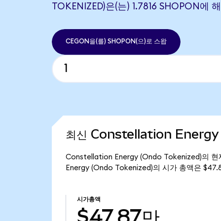
TOKENIZED)은(는) 1.7816 SHOPON
CEGON을(를) SHOPON(으)로 스왑
최신 Constellation Energ
Constellation Energy (Ondo Tokenized
Energy (Ondo Tokenized)의 시가 총액은 $4
시가총액
$47.87만