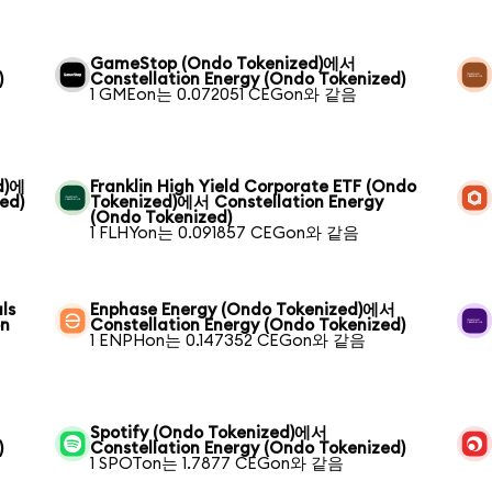
GameStop (Ondo Tokenized)에서
)
Constellation Energy (Ondo Tokenized)
1 GMEon는 0.072051 CEGon와 같음
d)에
Franklin High Yield Corporate ETF (Ondo
ed)
Tokenized)에서 Constellation Energy
(Ondo Tokenized)
1 FLHYon는 0.091857 CEGon와 같음
ls
Enphase Energy (Ondo Tokenized)에서
on
Constellation Energy (Ondo Tokenized)
1 ENPHon는 0.147352 CEGon와 같음
Spotify (Ondo Tokenized)에서
)
Constellation Energy (Ondo Tokenized)
1 SPOTon는 1.7877 CEGon와 같음