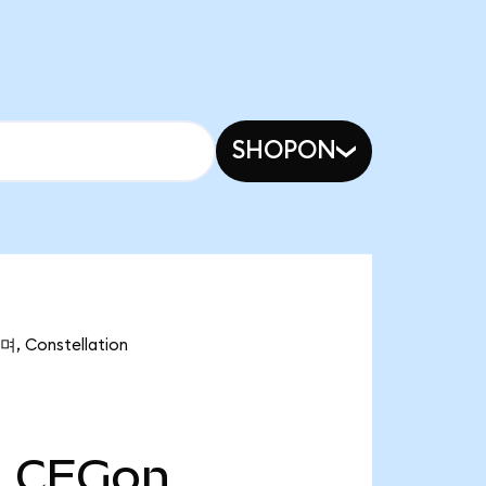
SHOPON
 Constellation
천
CEGon