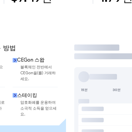
용 방법
거래
CEGon 스왑
금으
블록체인 전반에서
CEGon을(를) 거래하
세요.
15분
30분
스테이킹
지로
암호화폐를 운용하여
하
소극적 소득을 얻으세
요.