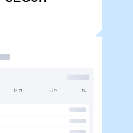
1시간
4시간
1일