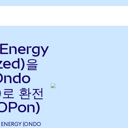
 Energy
zed)을
(Ondo
으)로 환전
OPon)
 ENERGY (ONDO