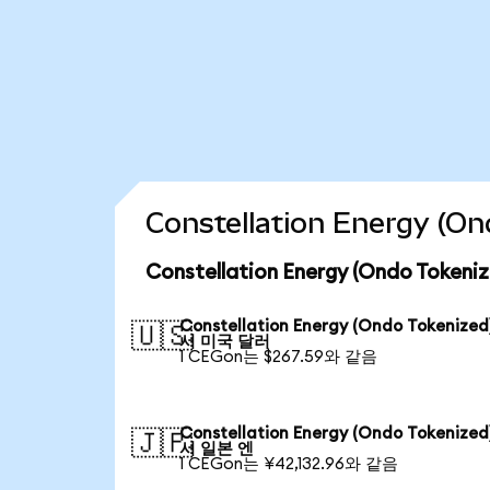
Constellation Energy 
Constellation Energy (Ondo Tok
Constellation Energy (Ondo Tokenize
🇺🇸
서 미국 달러
1 CEGon는 $267.59와 같음
Constellation Energy (Ondo Tokenize
🇯🇵
서 일본 엔
1 CEGon는 ¥42,132.96와 같음