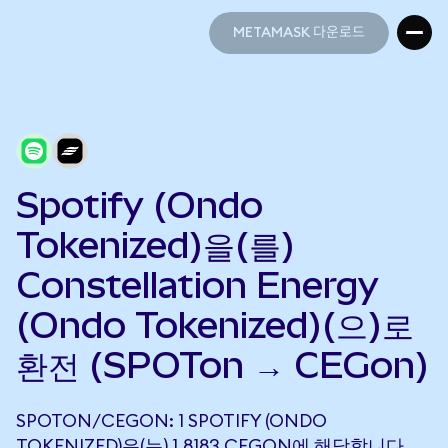
METAMASK 다운로드
METAMASK 다운로드
Spotify (Ondo
Tokenized)을(를)
Constellation Energy
(Ondo Tokenized)(으)로
환전 (SPOTon → CEGon)
SPOTON/CEGON: 1 SPOTIFY (ONDO
TOKENIZED)은(는) 1.8183 CEGON에 해당합니다