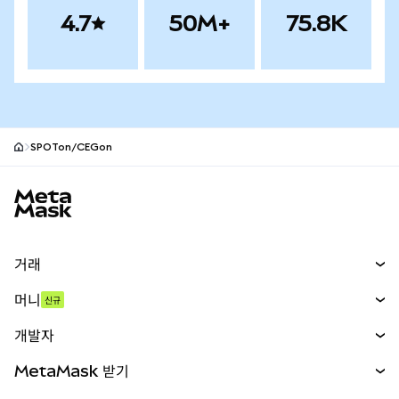
4.7
50M+
75.8K
SPOTon/CEGon
MetaMask 사이트 바닥글
거래
스왑
머니
신규
예측 시장
신규
매수
개발자
무기한 선물
신규
카드
문서 보기
MetaMask 받기
실물자산
mUSD
신규
대시보드
Transaction Shield