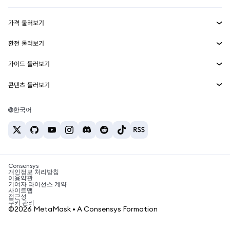
수익 창출
Smart Accounts Kit
에이전트 지갑
신규
가격 둘러보기
임베디드 지갑
Snaps
비트코인 가격
환전 둘러보기
MetaMask Connect
이더리움 가격
보상
신규
BTC를 USD로 환전
솔라나 가격
가이드 둘러보기
Snaps
보안
ETH를 USD로 환전
BTC 매수
시바이누 가격
USDT를 INR로 환전
콘텐츠 둘러보기
웹3 서비스
고객 지원
ETH 매수
페페 가격
비트코인 지갑
BTC를 USDT로 환전
SOL 매수
채용
테더 가격
솔라나 지갑
한국어
BTC를 INR로 환전
PEPE 매수
연락처
USDC 가격
최고의 암호화폐 카드
ETH를 USDT로 환전
USDT 매수
체인링크 가격
최고의 모바일 암호화폐 지갑
USDT를 PHP로 환전
USDC 매수
Polymarket이란?
BTC를 EUR로 환전
SHIB 매수
Consensys
암호화폐 세금 뉴스
개인정보 처리방침
이용약관
BNB 매수
기여자 라이선스 계약
암호화폐 매수 방법
사이트맵
접근성
비트코인 매도 방법
쿠키 관리
©2026 MetaMask • A Consensys Formation