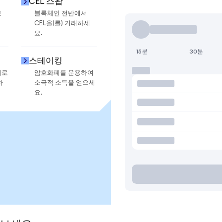
CEL 스왑
로
블록체인 전반에서
CEL을(를) 거래하세
요.
15분
30분
스테이킹
지로
암호화폐를 운용하여
하
소극적 소득을 얻으세
요.