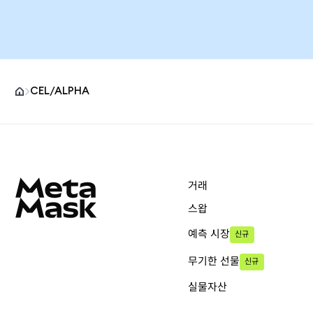
CEL/ALPHA
MetaMask 사이트 바닥글
거래
스왑
예측 시장
신규
무기한 선물
신규
실물자산