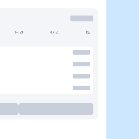
1시간
4시간
1일