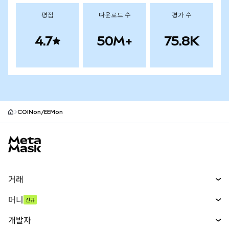
평점
다운로드 수
평가 수
4.7
50M+
75.8K
COINon/EEMon
MetaMask 사이트 바닥글
거래
스왑
머니
신규
예측 시장
신규
매수
개발자
무기한 선물
신규
카드