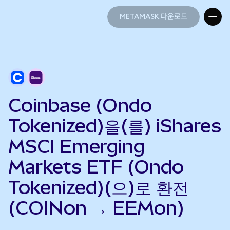
METAMASK 다운로드
METAMASK 다운로드
Coinbase (Ondo
Tokenized)을(를) iShares
MSCI Emerging
Markets ETF (Ondo
Tokenized)(으)로 환전
(COINon → EEMon)