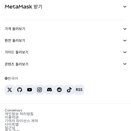
문서 보기
MetaMask 받기
실물자산
mUSD
신규
대시보드
Transaction Shield
수익 창출
Smart Accounts Kit
에이전트 지갑
신규
가격 둘러보기
임베디드 지갑
Snaps
비트코인 가격
환전 둘러보기
MetaMask Connect
이더리움 가격
보상
신규
BTC를 USD로 환전
솔라나 가격
가이드 둘러보기
Snaps
보안
ETH를 USD로 환전
BTC 매수
시바이누 가격
USDT를 INR로 환전
콘텐츠 둘러보기
웹3 서비스
고객 지원
ETH 매수
페페 가격
비트코인 지갑
BTC를 USDT로 환전
SOL 매수
채용
테더 가격
솔라나 지갑
한국어
BTC를 INR로 환전
PEPE 매수
연락처
USDC 가격
최고의 암호화폐 카드
ETH를 USDT로 환전
USDT 매수
체인링크 가격
최고의 모바일 암호화폐 지갑
USDT를 PHP로 환전
USDC 매수
Polymarket이란?
BTC를 EUR로 환전
SHIB 매수
Consensys
암호화폐 세금 뉴스
개인정보 처리방침
이용약관
BNB 매수
기여자 라이선스 계약
암호화폐 매수 방법
사이트맵
접근성
비트코인 매도 방법