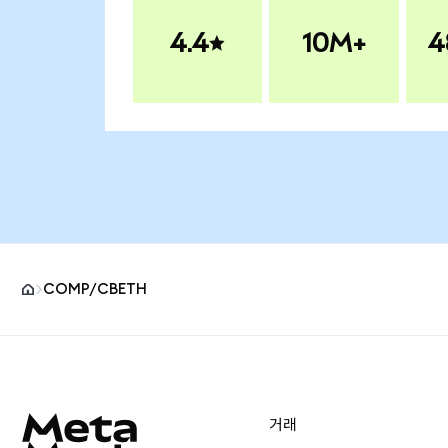
4.4
10M+
4
COMP/CBETH
MetaMask 사이트 바닥글
거래