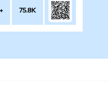
+
75.8K