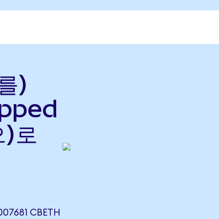
를)
apped
으)로
07681 CBETH