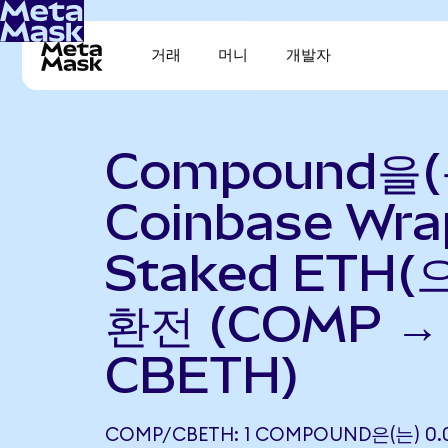
거래
머니
개발자
Compound을(
Coinbase Wr
Staked ETH(
환전 (COMP →
CBETH)
COMP/CBETH: 1 COMPOUND은(는) 0.0