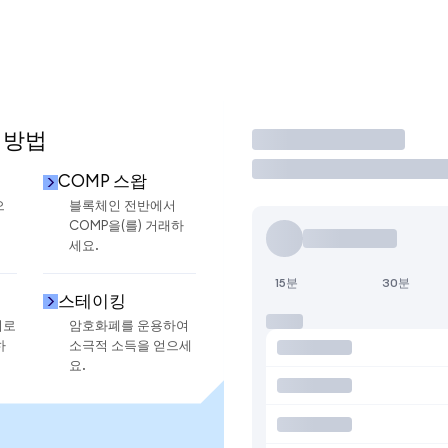
 방법
거래
COMP 스왑
으
블록체인 전반에서
COMP을(를) 거래하
세요.
15분
30분
스테이킹
지로
암호화폐를 운용하여
하
소극적 소득을 얻으세
요.