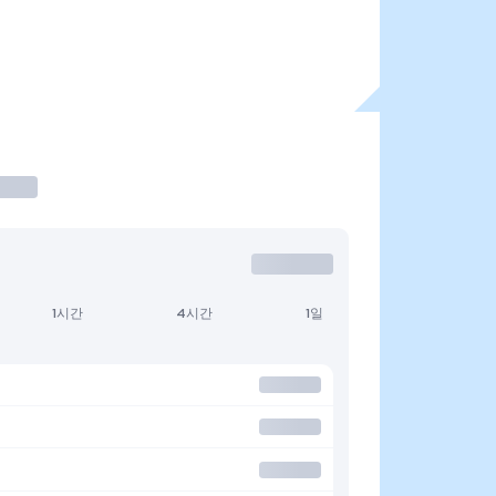
1시간
4시간
1일