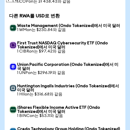
1 COPon는 zł 438.43와 같음
다른 RWA를 USD로 변환
Waste Management (Ondo Tokenized)에서 미국 달러
1 WMon는 $230.84와 같음
First Trust NASDAQ Cybersecurity ETF (Ondo
Tokenized)에서 미국 달러
1 CIBRon는 $97.42와 같음
Union Pacific Corporation (Ondo Tokenized)에서 미
국 달러
1 UNPon는 $296.19와 같음
Huntington Ingalls Industries (Ondo Tokenized)에서
미국 달러
1 HIIon는 $316.68와 같음
iShares Flexible Income Active ETF (Ondo
Tokenized)에서 미국 달러
1 BINCon는 $53.11와 같음
Credo Technology Group Holding (Ondo Tokenized)