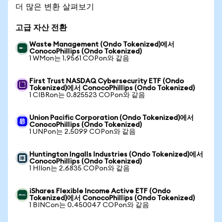
더 많은 변환 살펴보기
고급 자산 전환
Waste Management (Ondo Tokenized)에서
ConocoPhillips (Ondo Tokenized)
1 WMon는 1.9561 COPon와 같음
First Trust NASDAQ Cybersecurity ETF (Ondo
Tokenized)에서 ConocoPhillips (Ondo Tokenized)
1 CIBRon는 0.825523 COPon와 같음
Union Pacific Corporation (Ondo Tokenized)에서
ConocoPhillips (Ondo Tokenized)
1 UNPon는 2.5099 COPon와 같음
Huntington Ingalls Industries (Ondo Tokenized)에서
ConocoPhillips (Ondo Tokenized)
1 HIIon는 2.6835 COPon와 같음
iShares Flexible Income Active ETF (Ondo
Tokenized)에서 ConocoPhillips (Ondo Tokenized)
1 BINCon는 0.450047 COPon와 같음