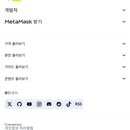
예측 시장
신규
매수
개발자
무기한 선물
신규
카드
문서 보기
MetaMask 받기
실물자산
mUSD
신규
대시보드
Transaction Shield
수익 창출
Smart Accounts Kit
에이전트 지갑
신규
가격 둘러보기
임베디드 지갑
Snaps
비트코인 가격
환전 둘러보기
MetaMask Connect
이더리움 가격
보상
신규
BTC를 USD로 환전
솔라나 가격
가이드 둘러보기
Snaps
보안
ETH를 USD로 환전
BTC 매수
시바이누 가격
USDT를 INR로 환전
콘텐츠 둘러보기
웹3 서비스
고객 지원
ETH 매수
페페 가격
비트코인 지갑
BTC를 USDT로 환전
SOL 매수
채용
테더 가격
솔라나 지갑
한국어
BTC를 INR로 환전
PEPE 매수
연락처
USDC 가격
최고의 암호화폐 카드
ETH를 USDT로 환전
USDT 매수
체인링크 가격
최고의 모바일 암호화폐 지갑
USDT를 PHP로 환전
USDC 매수
Polymarket이란?
BTC를 EUR로 환전
SHIB 매수
Consensys
암호화폐 세금 뉴스
개인정보 처리방침