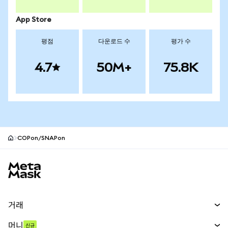
App Store
평점
다운로드 수
평가 수
4.7
50M+
75.8K
COPon/SNAPon
MetaMask 사이트 바닥글
거래
스왑
머니
신규