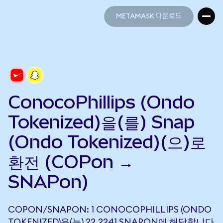
METAMASK 다운로드
METAMASK 다운로드
ConocoPhillips (Ondo
Tokenized)을(를) Snap
(Ondo Tokenized)(으)로
환전 (COPon →
SNAPon)
COPON/SNAPON: 1 CONOCOPHILLIPS (ONDO
TOKENIZED)은(는) 22.2241 SNAPON에 해당합니다