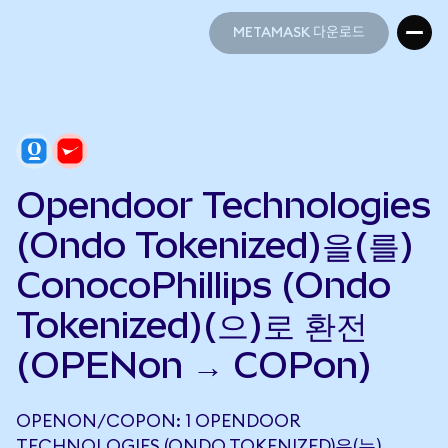
METAMASK 다운로드
METAMASK 다운로드
Opendoor Technologies
(Ondo Tokenized)을(를)
ConocoPhillips (Ondo
Tokenized)(으)로 환전
(OPENon → COPon)
OPENON/COPON: 1 OPENDOOR
TECHNOLOGIES (ONDO TOKENIZED)은(는)