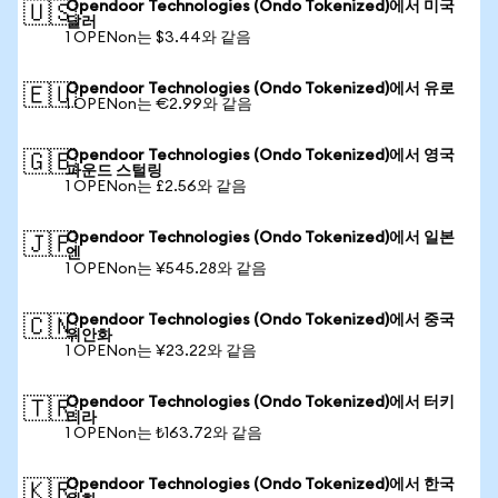
Opendoor Technologies (Ondo Tokenized)에서 미국
🇺🇸
달러
1 OPENon는 $3.44와 같음
Opendoor Technologies (Ondo Tokenized)에서 유로
🇪🇺
1 OPENon는 €2.99와 같음
Opendoor Technologies (Ondo Tokenized)에서 영국
🇬🇧
파운드 스털링
1 OPENon는 £2.56와 같음
Opendoor Technologies (Ondo Tokenized)에서 일본
🇯🇵
엔
1 OPENon는 ¥545.28와 같음
Opendoor Technologies (Ondo Tokenized)에서 중국
🇨🇳
위안화
1 OPENon는 ¥23.22와 같음
Opendoor Technologies (Ondo Tokenized)에서 터키
🇹🇷
리라
1 OPENon는 ₺163.72와 같음
Opendoor Technologies (Ondo Tokenized)에서 한국
🇰🇷