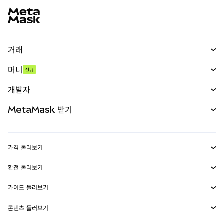
거래
스왑
머니
신규
예측 시장
신규
매수
개발자
무기한 선물
신규
카드
문서 보기
MetaMask 받기
실물자산
mUSD
신규
대시보드
Transaction Shield
수익 창출
Smart Accounts Kit
에이전트 지갑
신규
가격 둘러보기
임베디드 지갑
Snaps
비트코인 가격
환전 둘러보기
MetaMask Connect
이더리움 가격
보상
신규
BTC를 USD로 환전
솔라나 가격
가이드 둘러보기
Snaps
보안
ETH를 USD로 환전
BTC 매수
시바이누 가격
USDT를 INR로 환전
콘텐츠 둘러보기
웹3 서비스
고객 지원
ETH 매수
페페 가격
비트코인 지갑
BTC를 USDT로 환전