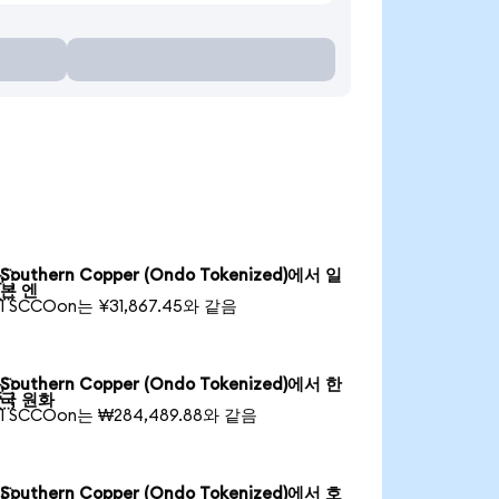
Southern Copper (Ondo Tokenized)에서 일

본 엔
1 SCCOon는 ¥31,867.45와 같음
Southern Copper (Ondo Tokenized)에서 한

국 원화
1 SCCOon는 ₩284,489.88와 같음
Southern Copper (Ondo Tokenized)에서 호