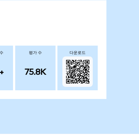
 수
평가 수
다운로드
+
75.8K