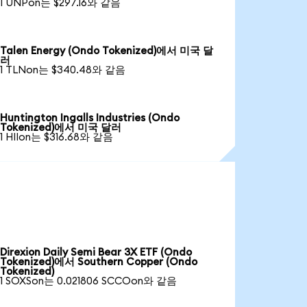
1 UNPon는 $297.16와 같음
Talen Energy (Ondo Tokenized)에서 미국 달
러
1 TLNon는 $340.48와 같음
Huntington Ingalls Industries (Ondo
Tokenized)에서 미국 달러
1 HIIon는 $316.68와 같음
Direxion Daily Semi Bear 3X ETF (Ondo
Tokenized)에서 Southern Copper (Ondo
Tokenized)
1 SOXSon는 0.021806 SCCOon와 같음