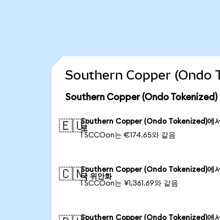
Southern Copper (Ond
Southern Copper (Ondo Tokeniz
Southern Copper (Ondo Tokenized)에
🇪🇺
로
1 SCCOon는 €174.65와 같음
Southern Copper (Ondo Tokenized)에
🇨🇳
국 위안화
1 SCCOon는 ¥1,361.69와 같음
Southern Copper (Ondo Tokenized)에