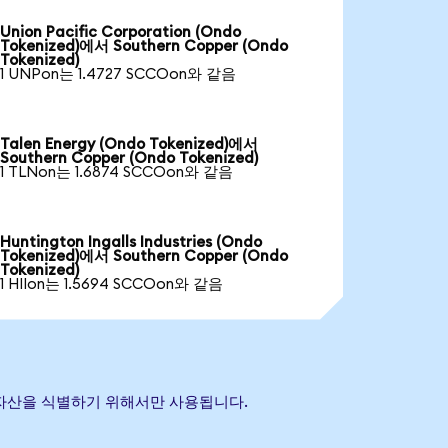
Union Pacific Corporation (Ondo
Tokenized)에서 Southern Copper (Ondo
Tokenized)
1 UNPon는 1.4727 SCCOon와 같음
Talen Energy (Ondo Tokenized)에서
Southern Copper (Ondo Tokenized)
1 TLNon는 1.6874 SCCOon와 같음
Huntington Ingalls Industries (Ondo
Tokenized)에서 Southern Copper (Ondo
Tokenized)
1 HIIon는 1.5694 SCCOon와 같음
참조 자산을 식별하기 위해서만 사용됩니다.