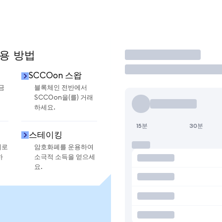
사용 방법
거래
SCCOon 스왑
금
블록체인 전반에서
SCCOon을(를) 거래
하세요.
15분
30분
스테이킹
지로
암호화폐를 운용하여
하
소극적 소득을 얻으세
요.