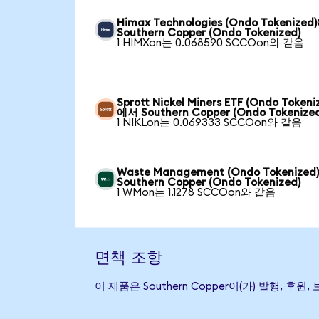
Himax Technologies (Ondo Tokenize
Southern Copper (Ondo Tokenized)
1 HIMXon는 0.068590 SCCOon와 같음
Sprott Nickel Miners ETF (Ondo Tokeni
에서 Southern Copper (Ondo Tokenized
1 NIKLon는 0.069333 SCCOon와 같음
Waste Management (Ondo Tokenize
Southern Copper (Ondo Tokenized)
1 WMon는 1.1278 SCCOon와 같음
면책 조항
이 제품은 Southern Copper이(가) 발행