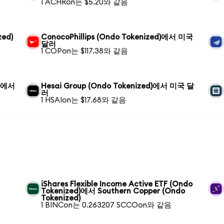
1 ACHRon는 $5.20와 같음
zed)
ConocoPhillips (Ondo Tokenized)에서 미국
달러
1 COPon는 $117.38와 같음
d)에서
Hesai Group (Ondo Tokenized)에서 미국 달
러
1 HSAIon는 $17.68와 같음
iShares Flexible Income Active ETF (Ondo
Tokenized)에서 Southern Copper (Ondo
Tokenized)
1 BINCon는 0.263207 SCCOon와 같음