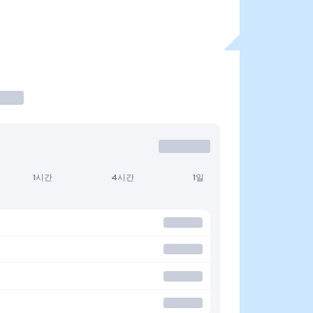
1시간
4시간
1일