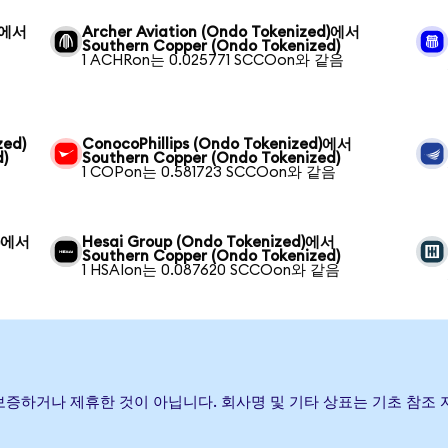
d)에서
Archer Aviation (Ondo Tokenized)에서
Southern Copper (Ondo Tokenized)
1 ACHRon는 0.025771 SCCOon와 같음
zed)
ConocoPhillips (Ondo Tokenized)에서
)
Southern Copper (Ondo Tokenized)
1 COPon는 0.581723 SCCOon와 같음
d)에서
Hesai Group (Ondo Tokenized)에서
Southern Copper (Ondo Tokenized)
1 HSAIon는 0.087620 SCCOon와 같음
, 후원, 보증하거나 제휴한 것이 아닙니다. 회사명 및 기타 상표는 기초 