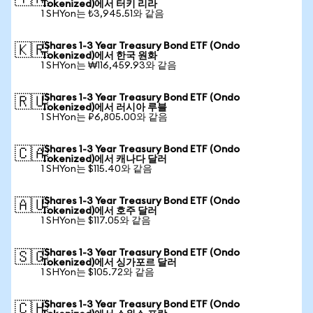
Tokenized)에서 터키 리라
1 SHYon는 ₺3,945.51와 같음
iShares 1-3 Year Treasury Bond ETF (Ondo
🇰🇷
Tokenized)에서 한국 원화
1 SHYon는 ₩116,459.93와 같음
iShares 1-3 Year Treasury Bond ETF (Ondo
🇷🇺
Tokenized)에서 러시아 루블
1 SHYon는 ₽6,805.00와 같음
iShares 1-3 Year Treasury Bond ETF (Ondo
🇨🇦
Tokenized)에서 캐나다 달러
1 SHYon는 $115.40와 같음
iShares 1-3 Year Treasury Bond ETF (Ondo
🇦🇺
Tokenized)에서 호주 달러
1 SHYon는 $117.05와 같음
iShares 1-3 Year Treasury Bond ETF (Ondo
🇸🇬
Tokenized)에서 싱가포르 달러
1 SHYon는 $105.72와 같음
iShares 1-3 Year Treasury Bond ETF (Ondo
🇨🇭