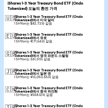
iShares 1-3 Year Treasury Bond ETF (Ondo
Tokenized) 오늘의 환전 가격
iShares 1-3 Year Treasury Bond ETF (Ondo
🇺🇸
Tokenized)에서 미국 달러
1 SHYon는 $82.72와 같음
iShares 1-3 Year Treasury Bond ETF (Ondo
🇪🇺
Tokenized)에서 유로
1 SHYon는 €71.56와 같음
iShares 1-3 Year Treasury Bond ETF (Ondo
🇬🇧
Tokenized)에서 영국 파운드 스털링
1 SHYon는 £61.31와 같음
iShares 1-3 Year Treasury Bond ETF (Ondo
🇯🇵
Tokenized)에서 일본 엔
1 SHYon는 ¥13,053.55와 같음
iShares 1-3 Year Treasury Bond ETF (Ondo
🇨🇳
Tokenized)에서 중국 위안화
1 SHYon는 ¥558.12와 같음
iShares 1-3 Year Treasury Bond ETF (Ondo
🇹🇷