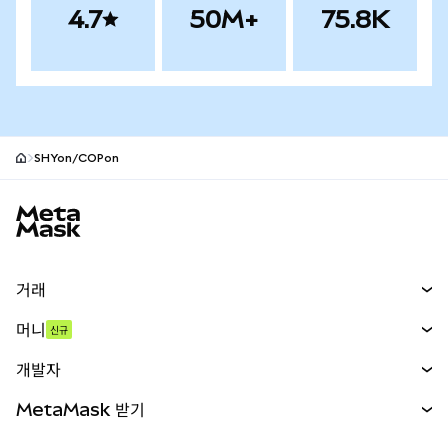
4.7
50M+
75.8K
SHYon/COPon
MetaMask 사이트 바닥글
거래
스왑
머니
신규
예측 시장
신규
매수
개발자
무기한 선물
신규
카드
문서 보기
MetaMask 받기
실물자산
mUSD
신규
대시보드
Transaction Shield