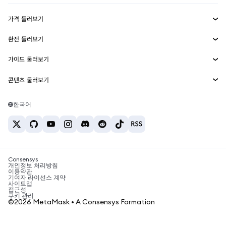
수익 창출
Smart Accounts Kit
에이전트 지갑
신규
가격 둘러보기
임베디드 지갑
Snaps
비트코인 가격
환전 둘러보기
MetaMask Connect
이더리움 가격
보상
신규
BTC를 USD로 환전
솔라나 가격
가이드 둘러보기
Snaps
보안
ETH를 USD로 환전
BTC 매수
시바이누 가격
USDT를 INR로 환전
콘텐츠 둘러보기
웹3 서비스
고객 지원
ETH 매수
페페 가격
비트코인 지갑
BTC를 USDT로 환전
SOL 매수
채용
테더 가격
솔라나 지갑
한국어
BTC를 INR로 환전
PEPE 매수
연락처
USDC 가격
최고의 암호화폐 카드
ETH를 USDT로 환전
USDT 매수
체인링크 가격
최고의 모바일 암호화폐 지갑
USDT를 PHP로 환전
USDC 매수
Polymarket이란?
BTC를 EUR로 환전
SHIB 매수
Consensys
암호화폐 세금 뉴스
개인정보 처리방침
이용약관
BNB 매수
기여자 라이선스 계약
암호화폐 매수 방법
사이트맵
접근성
비트코인 매도 방법
쿠키 관리
©2026 MetaMask • A Consensys Formation