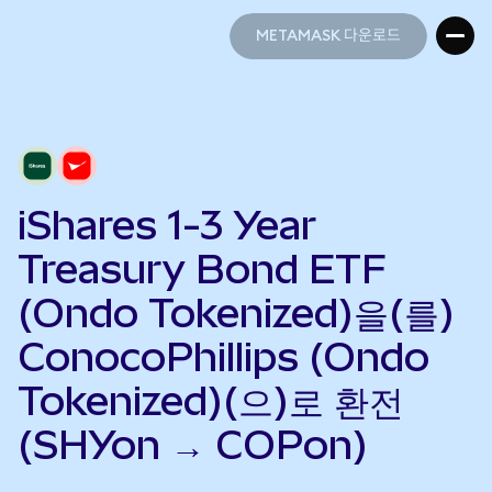
METAMASK 다운로드
METAMASK 다운로드
iShares 1-3 Year
Treasury Bond ETF
(Ondo Tokenized)을(를)
ConocoPhillips (Ondo
Tokenized)(으)로 환전
(SHYon → COPon)