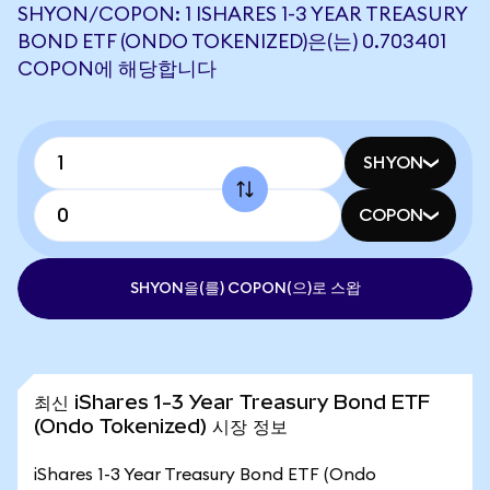
SHYON/COPON: 1 ISHARES 1-3 YEAR TREASURY
BOND ETF (ONDO TOKENIZED)은(는) 0.703401
COPON에 해당합니다
SHYON
COPON
SHYON을(를) COPON(으)로 스왑
최신 iShares 1-3 Year Treasury Bond ETF
(Ondo Tokenized) 시장 정보
iShares 1-3 Year Treasury Bond ETF (Ondo