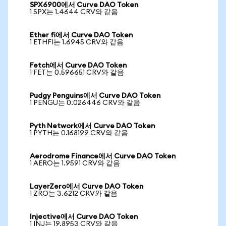
SPX6900에서 Curve DAO Token
1 SPX는 1.4644 CRV와 같음
Ether fi에서 Curve DAO Token
1 ETHFI는 1.6945 CRV와 같음
Fetch에서 Curve DAO Token
1 FET는 0.596651 CRV와 같음
Pudgy Penguins에서 Curve DAO Token
1 PENGU는 0.026446 CRV와 같음
Pyth Network에서 Curve DAO Token
1 PYTH는 0.168199 CRV와 같음
Aerodrome Finance에서 Curve DAO Token
1 AERO는 1.9591 CRV와 같음
LayerZero에서 Curve DAO Token
1 ZRO는 3.6212 CRV와 같음
Injective에서 Curve DAO Token
1 INJ는 19.8953 CRV와 같음