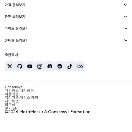
가격 둘러보기
임베디드 지갑
Snaps
비트코인 가격
환전 둘러보기
MetaMask Connect
이더리움 가격
보상
신규
BTC를 USD로 환전
솔라나 가격
가이드 둘러보기
Snaps
보안
ETH를 USD로 환전
BTC 매수
시바이누 가격
USDT를 INR로 환전
콘텐츠 둘러보기
웹3 서비스
고객 지원
ETH 매수
페페 가격
비트코인 지갑
BTC를 USDT로 환전
SOL 매수
채용
테더 가격
솔라나 지갑
한국어
BTC를 INR로 환전
PEPE 매수
연락처
USDC 가격
최고의 암호화폐 카드
ETH를 USDT로 환전
USDT 매수
체인링크 가격
최고의 모바일 암호화폐 지갑
USDT를 PHP로 환전
USDC 매수
Polymarket이란?
BTC를 EUR로 환전
SHIB 매수
Consensys
암호화폐 세금 뉴스
개인정보 처리방침
이용약관
BNB 매수
기여자 라이선스 계약
암호화폐 매수 방법
사이트맵
접근성
비트코인 매도 방법
쿠키 관리
©2026 MetaMask • A Consensys Formation