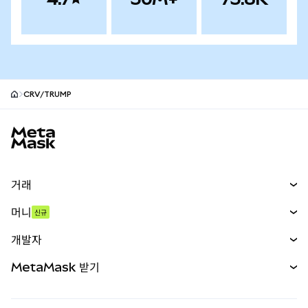
CRV/TRUMP
MetaMask 사이트 바닥글
거래
스왑
머니
신규
예측 시장
신규
매수
개발자
무기한 선물
신규
카드
문서 보기
MetaMask 받기
실물자산
mUSD
신규
대시보드
Transaction Shield
수익 창출
Smart Accounts Kit
에이전트 지갑
신규