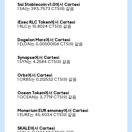
Sai Stablecoin v1.0에서 Cartesi
1 SAI는 393.7573 CTSI와 같음
iExec RLC Token에서 Cartesi
1 RLC는 10.8024 CTSI와 같음
Dogelon Mars에서 Cartesi
1 ELON는 0.00000106 CTSI와 같음
Synapse에서 Cartesi
1 SYN는 4.2584 CTSI와 같음
Orbs에서 Cartesi
1 ORBS는 0.212532 CTSI와 같음
Ocean Token에서 Cartesi
1 OCEAN는 3.7719 CTSI와 같음
Monerium EUR emoney에서 Cartesi
1 EURE는 45.4034 CTSI와 같음
SKALE에서 Cartesi