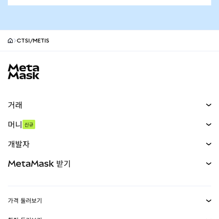
CTSI/METIS
MetaMask 사이트 바닥글
거래
스왑
머니
신규
예측 시장
신규
매수
개발자
무기한 선물
신규
카드
문서 보기
MetaMask 받기
실물자산
mUSD
신규
대시보드
Transaction Shield
수익 창출
Smart Accounts Kit
에이전트 지갑
신규
가격 둘러보기
임베디드 지갑
Snaps
비트코인 가격