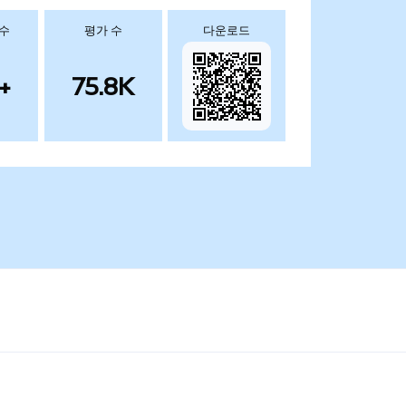
 수
평가 수
다운로드
+
75.8K