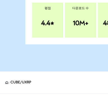
평점
다운로드 수
4.4
10M+
4
CUBE/UXRP
MetaMask 사이트 바닥글