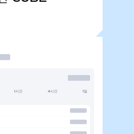
1시간
4시간
1일