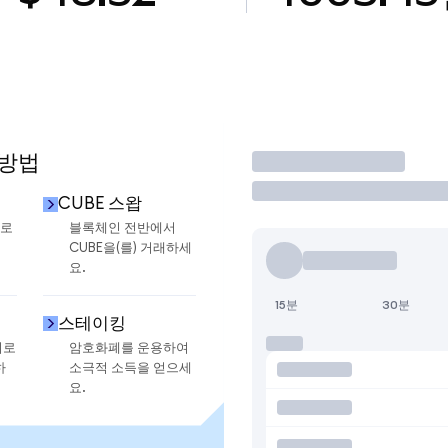
 방법
거래
CUBE 스왑
으로
블록체인 전반에서
CUBE을(를) 거래하세
요.
15분
30분
스테이킹
지로
암호화폐를 운용하여
하
소극적 소득을 얻으세
요.