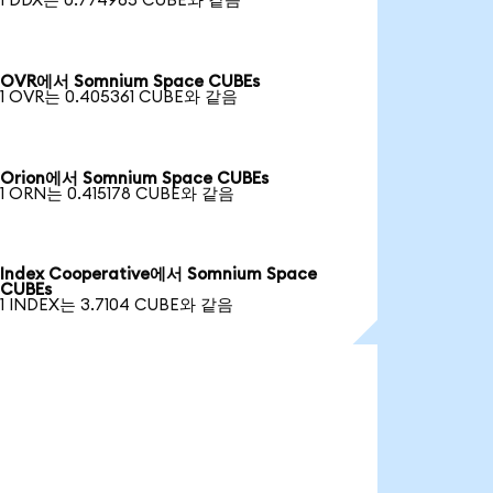
1 DDX는 0.774965 CUBE와 같음
OVR에서 Somnium Space CUBEs
1 OVR는 0.405361 CUBE와 같음
Orion에서 Somnium Space CUBEs
1 ORN는 0.415178 CUBE와 같음
Index Cooperative에서 Somnium Space
CUBEs
1 INDEX는 3.7104 CUBE와 같음