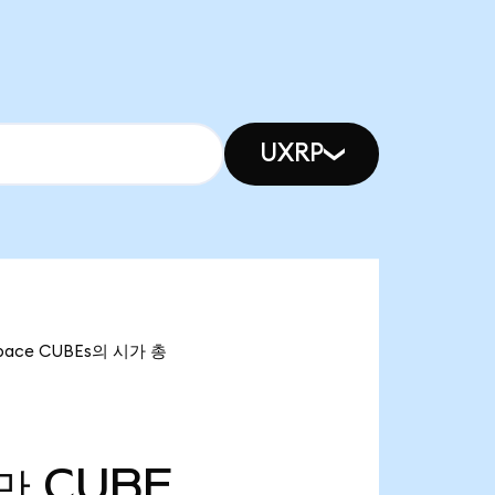
UXRP
pace CUBEs의 시가 총
3만
CUBE