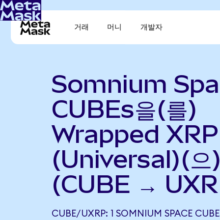
거래
머니
개발자
Somnium Spa
CUBEs을(를)
Wrapped XRP
(Universal)(
(CUBE → UXR
CUBE/UXRP: 1 SOMNIUM SPACE CUBE