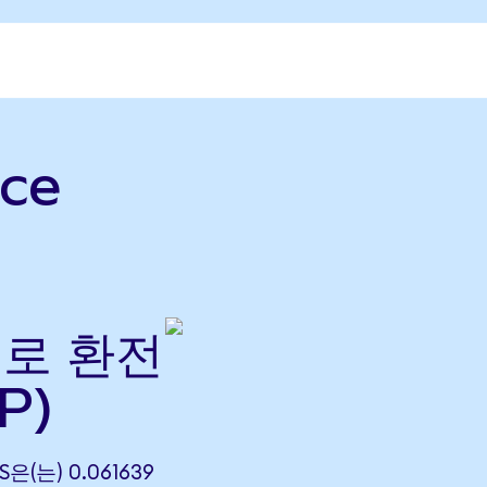
ce
으)로 환전
P)
S은(는) 0.061639