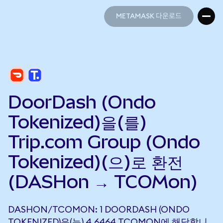
METAMASK 다운로드
METAMASK 다운로드
DoorDash (Ondo
Tokenized)을(를)
Trip.com Group (Ondo
Tokenized)(으)로 환전
(DASHon → TCOMon)
DASHON/TCOMON: 1 DOORDASH (ONDO
TOKENIZED)은(는) 4.6464 TCOMON에 해당합니