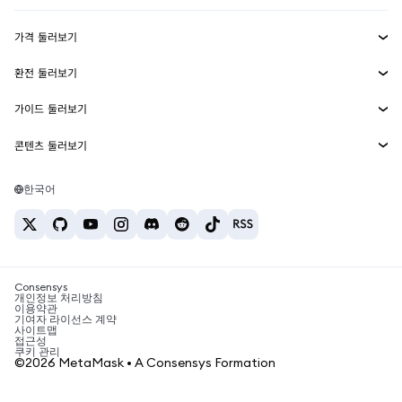
수익 창출
Smart Accounts Kit
에이전트 지갑
신규
가격 둘러보기
임베디드 지갑
Snaps
비트코인 가격
환전 둘러보기
MetaMask Connect
이더리움 가격
보상
신규
BTC를 USD로 환전
솔라나 가격
가이드 둘러보기
Snaps
보안
ETH를 USD로 환전
BTC 매수
시바이누 가격
USDT를 INR로 환전
콘텐츠 둘러보기
웹3 서비스
고객 지원
ETH 매수
페페 가격
비트코인 지갑
BTC를 USDT로 환전
SOL 매수
채용
테더 가격
솔라나 지갑
한국어
BTC를 INR로 환전
PEPE 매수
연락처
USDC 가격
최고의 암호화폐 카드
ETH를 USDT로 환전
USDT 매수
체인링크 가격
최고의 모바일 암호화폐 지갑
USDT를 PHP로 환전
USDC 매수
Polymarket이란?
BTC를 EUR로 환전
SHIB 매수
Consensys
암호화폐 세금 뉴스
개인정보 처리방침
이용약관
BNB 매수
기여자 라이선스 계약
암호화폐 매수 방법
사이트맵
접근성
비트코인 매도 방법
쿠키 관리
©2026 MetaMask • A Consensys Formation