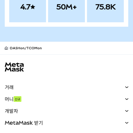
4.7
50M+
75.8K
DASHon/TCOMon
MetaMask 사이트 바닥글
거래
스왑
머니
신규
예측 시장
신규
매수
개발자
무기한 선물
신규
카드
문서 보기
MetaMask 받기
실물자산
mUSD
신규
대시보드
Transaction Shield