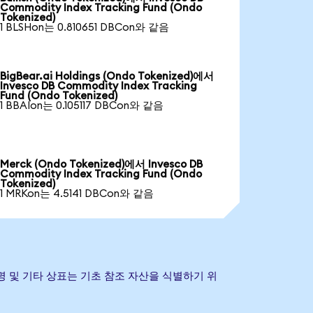
Commodity Index Tracking Fund (Ondo
Tokenized)
1 BLSHon는 0.810651 DBCon와 같음
BigBear.ai Holdings (Ondo Tokenized)에서
Invesco DB Commodity Index Tracking
Fund (Ondo Tokenized)
1 BBAIon는 0.105117 DBCon와 같음
Merck (Ondo Tokenized)에서 Invesco DB
Commodity Index Tracking Fund (Ondo
Tokenized)
1 MRKon는 4.5141 DBCon와 같음
. 회사명 및 기타 상표는 기초 참조 자산을 식별하기 위