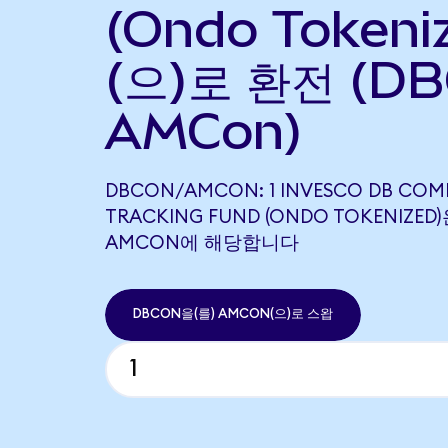
(Ondo Tokeni
(으)로 환전 (DB
AMCon)
DBCON/AMCON: 1 INVESCO DB COM
TRACKING FUND (ONDO TOKENIZED)은
AMCON에 해당합니다
DBCON을(를) AMCON(으)로 스왑