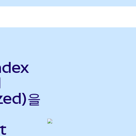
ndex
d
zed)을
t