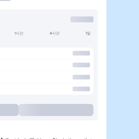
1시간
4시간
1일