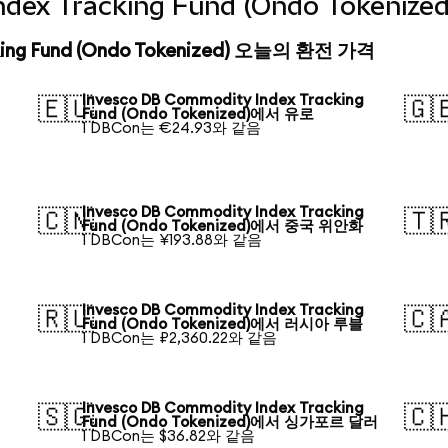
Index Tracking Fund (Ondo Token
cking Fund (Ondo Tokenized) 오늘의 환전 가격
Invesco DB Commodity Index Tracking
🇪🇺
🇬
Fund (Ondo Tokenized)에서 유로
1 DBCon는 €24.93와 같음
Invesco DB Commodity Index Tracking
🇨🇳
🇹
Fund (Ondo Tokenized)에서 중국 위안화
1 DBCon는 ¥193.88와 같음
Invesco DB Commodity Index Tracking
🇷🇺
🇨
Fund (Ondo Tokenized)에서 러시아 루블
1 DBCon는 ₽2,360.22와 같음
Invesco DB Commodity Index Tracking
🇸🇬
🇨
Fund (Ondo Tokenized)에서 싱가포르 달러
1 DBCon는 $36.82와 같음