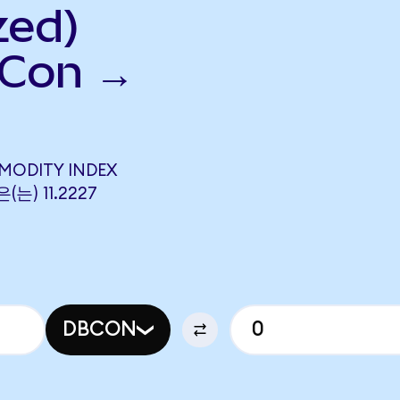
zed)
Con →
MODITY INDEX
(는) 11.2227
DBCON