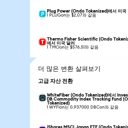
Plug Power (Ondo Tokenized)에서 미
1 PLUGon는 $2.07와 같음
Thermo Fisher Scientific (Ondo Tokeni
에서 미국 달러
1 TMOon는 $576.51와 같음
더 많은 변환 살펴보기
고급 자산 전환
WhiteFiber (Ondo Tokenized)에서 Inve
DB Commodity Index Tracking Fund (
Tokenized)
1 WYFIon는 0.937000 DBCon와 같음
iShares MSCI Japan ETF (Ondo Tokeni