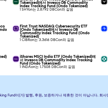
Tokenized)에서 Invesco DB Commodity
Index Tracking Fund (Ondo Tokenized)
1 SHYon는 2.8792 DBCon와 같음
sco
First Trust NASDAQ Cybersecurity ETF
Ondo
(Ondo Tokenized)에서 Invesco DB
Commodity Index Tracking Fund (Ondo
Tokenized)
1 CIBRon는 3.3616 DBCon와 같음
zed)
iShares MSCI India ETF (Ondo Tokenized)에
서 Invesco DB Commodity Index Tracking
Fund (Ondo Tokenized)
1 INDAon는 1.7508 DBCon와 같음
x Tracking Fund이(가) 발행, 후원, 보증하거나 제휴한 것이 아닙니다