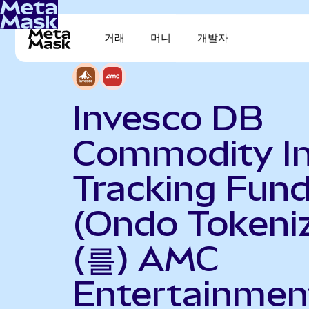
거래
머니
개발자
Invesco DB
Commodity I
Tracking Fun
(Ondo Tokeni
(를) AMC
Entertainmen