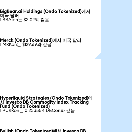
BigBear.ai Holdings (Ondo Tokenized)에서
미국 달러
1 BBAIon는 $3.02와 같음
Merck (Ondo Tokenized)에서 미국 달러
1 MRKon는 $129.69와 같음
Hyperliquid Strategies (Ondo Tokenized)에
서 Invesco DB Commodity Index Tracking
Fund (Ondo Tokenized)
1 PURRon는 0.233554 DBCon와 같음
Bullish (Ondo Tokenized)에서 Invesco DB