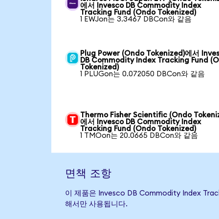
에서 Invesco DB Commodity Index
Tracking Fund (Ondo Tokenized)
1 EWJon는 3.3467 DBCon와 같음
Plug Power (Ondo Tokenized)에서 Inve
DB Commodity Index Tracking Fund (
Tokenized)
1 PLUGon는 0.072050 DBCon와 같음
Thermo Fisher Scientific (Ondo Tokeni
에서 Invesco DB Commodity Index
Tracking Fund (Ondo Tokenized)
1 TMOon는 20.0665 DBCon와 같음
면책 조항
이 제품은 Invesco DB Commodity Inde
해서만 사용됩니다.