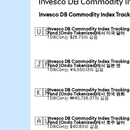
Invesco DB Commodity 
Invesco DB Commodity Index Tra
Invesco DB Commodity Index Tracking
🇺🇸
Fund (Ondo Tokenized)에서 미국 달러
1 DBCon는 $28.73와 같음
Invesco DB Commodity Index Tracking
🇯🇵
Fund (Ondo Tokenized)에서 일본 엔
1 DBCon는 ¥4,550.13와 같음
Invesco DB Commodity Index Tracking
🇰🇷
Fund (Ondo Tokenized)에서 한국 원화
1 DBCon는 ₩40,728.37와 같음
Invesco DB Commodity Index Tracking
🇦🇺
Fund (Ondo Tokenized)에서 호주 달러
1 DBCon는 $40.83와 같음