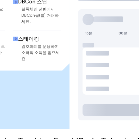
DBCon 스왑
금으
블록체인 전반에서
DBCon을(를) 거래하
세요.
15분
30분
스테이킹
지로
암호화폐를 운용하여
하
소극적 소득을 얻으세
요.