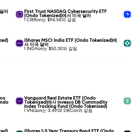
국 달러
First Trust NASDAQ Cybersecurity ETF
(Ondo Tokenized)에서 미국 달러
1 CIBRon는 $96.58와 같음
zed)
iShares MSCI India ETF (Ondo Tokenized)에
서 미국 달러
1 INDAon는 $50.30와 같음
sco
Vanguard Real Estate ETF (Ondo
Ondo
Tokenized)에서 Invesco DB Commodity
Index Tracking Fund (Ondo Tokenized)
1 VNQon는 3.4932 DBCon와 같음
zed)
iShares 1-3 Year Treasury Bond ETF (Ondo