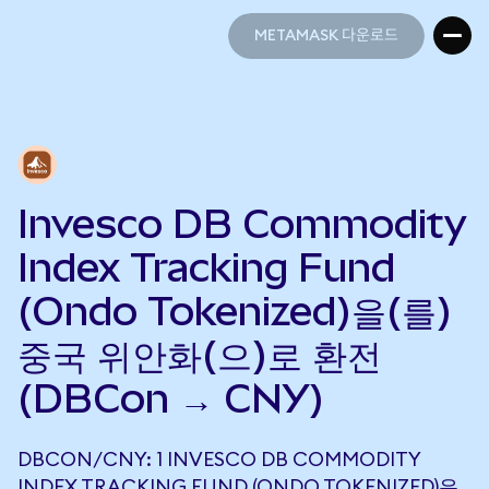
METAMASK 다운로드
METAMASK 다운로드
Invesco DB Commodity
Index Tracking Fund
(Ondo Tokenized)을(를)
중국 위안화(으)로 환전
(DBCon → CNY)
DBCON/CNY: 1 INVESCO DB COMMODITY
INDEX TRACKING FUND (ONDO TOKENIZED)은