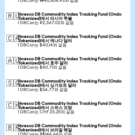
1 DBCon는 ₩40,508.93와 같음
Invesco DB Commodity Index Tracking Fund (Ondo
🇷🇺
Tokenized)에서 러시아 루블
1 DBCon는 ₽2,367.02와 같음
Invesco DB Commodity Index Tracking Fund (Ondo
🇨🇦
Tokenized)에서 캐나다 달러
1 DBCon는 $40.14와 같음
Invesco DB Commodity Index Tracking Fund (Ondo
🇦🇺
Tokenized)에서 호주 달러
1 DBCon는 $40.71와 같음
Invesco DB Commodity Index Tracking Fund (Ondo
🇸🇬
Tokenized)에서 싱가포르 달러
1 DBCon는 $36.77와 같음
Invesco DB Commodity Index Tracking Fund (Ondo
🇨🇭
Tokenized)에서 스위스 프랑
1 DBCon는 CHF 23.25와 같음
Invesco DB Commodity Index Tracking Fund (Ondo
🇧🇷
Tokenized)에서 브라질 헤알
1 DBCon는 R$146.66와 같음