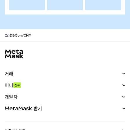
DBCon/CNY
MetaMask 사이트 바닥글
거래
스왑
머니
신규
예측 시장
신규
매수
개발자
무기한 선물
신규
카드
문서 보기
MetaMask 받기
실물자산
mUSD
신규
대시보드
Transaction Shield
수익 창출
Smart Accounts Kit
에이전트 지갑
신규