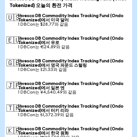
Tokenized) 오늘의 환전 가격
Invesco DB Commodity Index Tracking Fund (Ondo
🇺🇸
Tokenized)에서 미국 달러
1 DBCon는 $28.77와 같음
Invesco DB Commodity Index Tracking Fund (Ondo
🇪🇺
Tokenized)에서 유로
1 DBCon는 €24.89와 같음
Invesco DB Commodity Index Tracking Fund (Ondo
🇬🇧
Tokenized)에서 영국 파운드 스털링
1 DBCon는 £21.33와 같음
Invesco DB Commodity Index Tracking Fund (Ondo
🇯🇵
Tokenized)에서 일본 엔
1 DBCon는 ¥4,540.49와 같음
Invesco DB Commodity Index Tracking Fund (Ondo
🇹🇷
Tokenized)에서 터키 리라
1 DBCon는 ₺1,372.39와 같음
Invesco DB Commodity Index Tracking Fund (Ondo
🇰🇷
Tokenized)에서 한국 원화