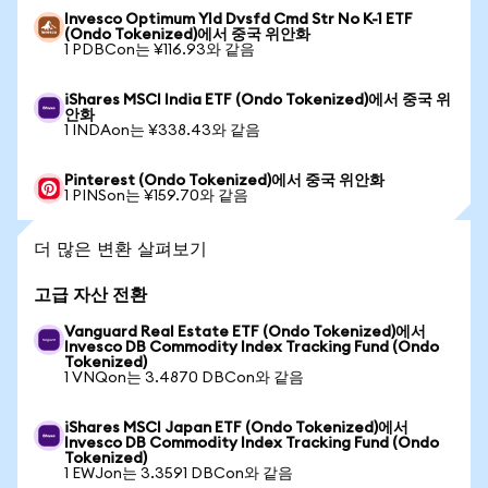
Invesco Optimum Yld Dvsfd Cmd Str No K-1 ETF
(Ondo Tokenized)에서 중국 위안화
1 PDBCon는 ¥116.93와 같음
iShares MSCI India ETF (Ondo Tokenized)에서 중국 위
안화
1 INDAon는 ¥338.43와 같음
Pinterest (Ondo Tokenized)에서 중국 위안화
1 PINSon는 ¥159.70와 같음
더 많은 변환 살펴보기
고급 자산 전환
Vanguard Real Estate ETF (Ondo Tokenized)에서
Invesco DB Commodity Index Tracking Fund (Ondo
Tokenized)
1 VNQon는 3.4870 DBCon와 같음
iShares MSCI Japan ETF (Ondo Tokenized)에서
Invesco DB Commodity Index Tracking Fund (Ondo
Tokenized)
1 EWJon는 3.3591 DBCon와 같음