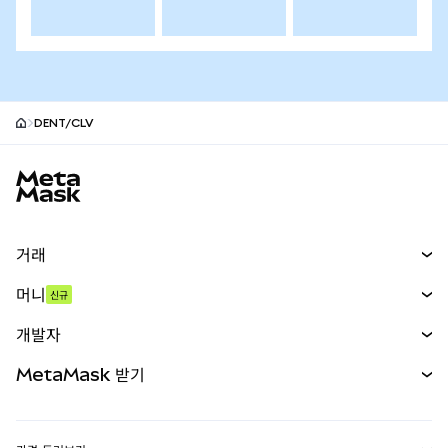
DENT/CLV
MetaMask 사이트 바닥글
거래
스왑
머니
신규
예측 시장
신규
매수
개발자
무기한 선물
신규
카드
문서 보기
MetaMask 받기
실물자산
mUSD
신규
대시보드
Transaction Shield
수익 창출
Smart Accounts Kit
에이전트 지갑
신규