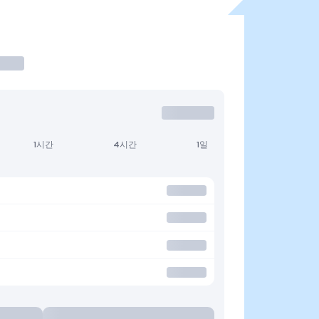
1시간
4시간
1일