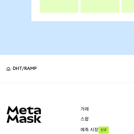
DHT/RAMP
MetaMask 사이트 바닥글
거래
스왑
예측 시장
신규