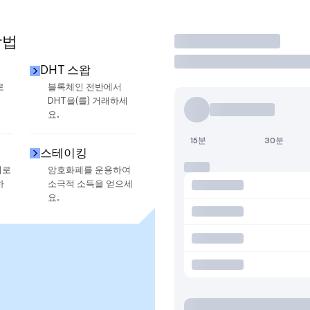
방법
거래
DHT 스왑
로
블록체인 전반에서
DHT을(를) 거래하세
요.
15분
30분
스테이킹
지로
암호화폐를 운용하여
하
소극적 소득을 얻으세
요.