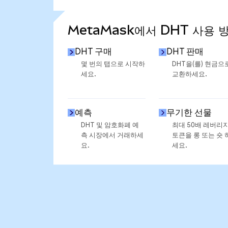
통계 더 보기
MetaMask에서 DHT 사용 
DHT 구매
DHT 판매
몇 번의 탭으로 시작하
DHT을(를) 현금으
세요.
교환하세요.
예측
무기한 선물
DHT 및 암호화폐 예
최대 50배 레버리
측 시장에서 거래하세
토큰을 롱 또는 숏 
요.
세요.