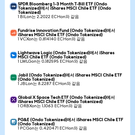
SPDR Bloomberg 1-3 Month T-Bill ETF (Ondo
Tokenized)에서 iShares MSCI Chile ETF (Ondo
Tokenized)
1 BILon는 2.2022 ECHon와 같음
Fundrise Innovation Fund (Ondo Tokenized)에서
iShares MSCI Chile ETF (Ondo Tokenized)
1 VCXon는 0.814140 ECHon와 같음
Lightwave Logic (Ondo Tokenized)에서 iShares
MSCI Chile ETF (Ondo Tokenized)
1 LWLGon는 0.182595 ECHon와 같음
Jabil (Ondo Tokenized)에서 iShares MSCI Chile ETF
(Ondo Tokenized)
1 JBLon는 8.2287 ECHon와 같음
Global X Space Tech ETF (Ondo Tokenized)에서
iShares MSCI Chile ETF (Ondo Tokenized)
1 ORBXon는 1.1063 ECHon와 같음
PG&E (Ondo Tokenized)에서 iShares MSCI Chile ETF
(Ondo Tokenized)
1 PCGon는 0.420471 ECHon와 같음