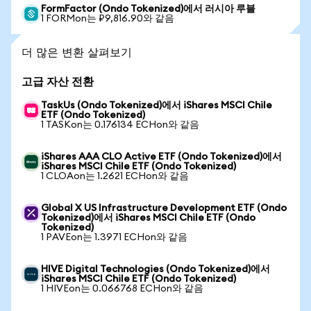
FormFactor (Ondo Tokenized)에서 러시아 루블
1 FORMon는 ₽9,816.90와 같음
더 많은 변환 살펴보기
고급 자산 전환
TaskUs (Ondo Tokenized)에서 iShares MSCI Chile
ETF (Ondo Tokenized)
1 TASKon는 0.176134 ECHon와 같음
iShares AAA CLO Active ETF (Ondo Tokenized)에서
iShares MSCI Chile ETF (Ondo Tokenized)
1 CLOAon는 1.2621 ECHon와 같음
Global X US Infrastructure Development ETF (Ondo
Tokenized)에서 iShares MSCI Chile ETF (Ondo
Tokenized)
1 PAVEon는 1.3971 ECHon와 같음
HIVE Digital Technologies (Ondo Tokenized)에서
iShares MSCI Chile ETF (Ondo Tokenized)
1 HIVEon는 0.066768 ECHon와 같음