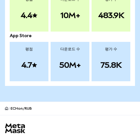
4.4
10M+
483.9K
App Store
평점
다운로드 수
평가 수
4.7
50M+
75.8K
ECHon/RUB
MetaMask 사이트 바닥글