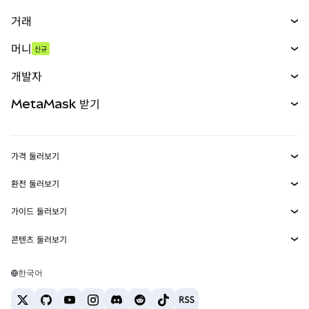
거래
스왑
머니
신규
예측 시장
신규
매수
개발자
무기한 선물
신규
카드
문서 보기
MetaMask 받기
실물자산
mUSD
신규
대시보드
Transaction Shield
수익 창출
Smart Accounts Kit
에이전트 지갑
신규
가격 둘러보기
임베디드 지갑
Snaps
비트코인 가격
환전 둘러보기
MetaMask Connect
이더리움 가격
보상
신규
BTC를 USD로 환전
솔라나 가격
가이드 둘러보기
Snaps
보안
ETH를 USD로 환전
BTC 매수
시바이누 가격
USDT를 INR로 환전
콘텐츠 둘러보기
웹3 서비스
고객 지원
ETH 매수
페페 가격
비트코인 지갑
BTC를 USDT로 환전
SOL 매수
채용
테더 가격
솔라나 지갑
한국어
BTC를 INR로 환전
PEPE 매수
연락처
USDC 가격
최고의 암호화폐 카드
ETH를 USDT로 환전
USDT 매수