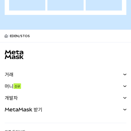
EDEN/STOS
MetaMask 사이트 바닥글
거래
스왑
머니
신규
예측 시장
신규
매수
개발자
무기한 선물
신규
카드
문서 보기
MetaMask 받기
실물자산
mUSD
신규
대시보드
Transaction Shield
수익 창출
Smart Accounts Kit
에이전트 지갑
신규