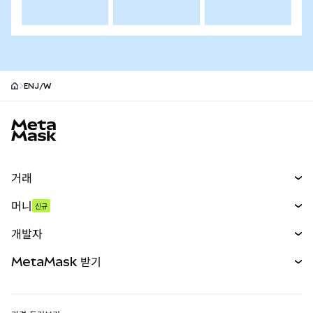
ENJ/W
MetaMask 사이트 바닥글
거래
스왑
머니
신규
예측 시장
신규
매수
개발자
무기한 선물
신규
카드
문서 보기
MetaMask 받기
실물자산
mUSD
신규
대시보드
Transaction Shield
수익 창출
Smart Accounts Kit
에이전트 지갑
신규