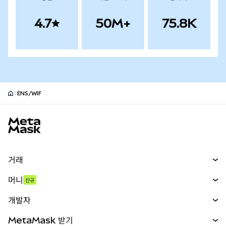
4.7
50M+
75.8K
ENS/WIF
MetaMask 사이트 바닥글
거래
스왑
머니
신규
예측 시장
신규
매수
개발자
무기한 선물
신규
카드
문서 보기
MetaMask 받기
실물자산