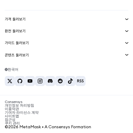
mUSD
신규
대시보드
Transaction Shield
수익 창출
Smart Accounts Kit
에이전트 지갑
신규
가격 둘러보기
임베디드 지갑
Snaps
비트코인 가격
환전 둘러보기
MetaMask Connect
이더리움 가격
보상
신규
BTC를 USD로 환전
솔라나 가격
가이드 둘러보기
Snaps
보안
ETH를 USD로 환전
BTC 매수
시바이누 가격
USDT를 INR로 환전
콘텐츠 둘러보기
웹3 서비스
고객 지원
ETH 매수
페페 가격
비트코인 지갑
BTC를 USDT로 환전
SOL 매수
채용
테더 가격
솔라나 지갑
한국어
BTC를 INR로 환전
PEPE 매수
연락처
USDC 가격
최고의 암호화폐 카드
ETH를 USDT로 환전
USDT 매수
체인링크 가격
최고의 모바일 암호화폐 지갑
USDT를 PHP로 환전
USDC 매수
Polymarket이란?
BTC를 EUR로 환전
SHIB 매수
Consensys
암호화폐 세금 뉴스
개인정보 처리방침
이용약관
BNB 매수
기여자 라이선스 계약
암호화폐 매수 방법
사이트맵
접근성
비트코인 매도 방법
쿠키 관리
©2026 MetaMask • A Consensys Formation