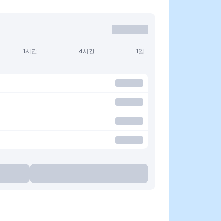
1시간
4시간
1일