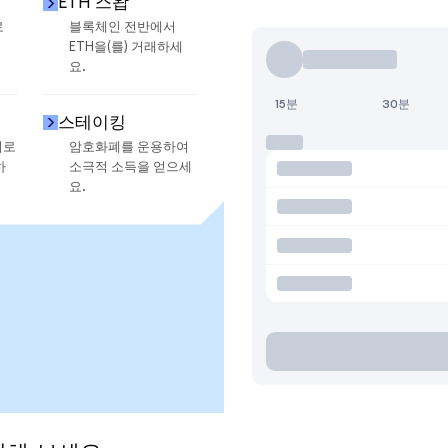
ETH 스왑
로
블록체인 전반에서
ETH을(를) 거래하세
요.
15분
30분
스테이킹
지로
암호화폐를 운용하여
하
소극적 소득을 얻으세
요.