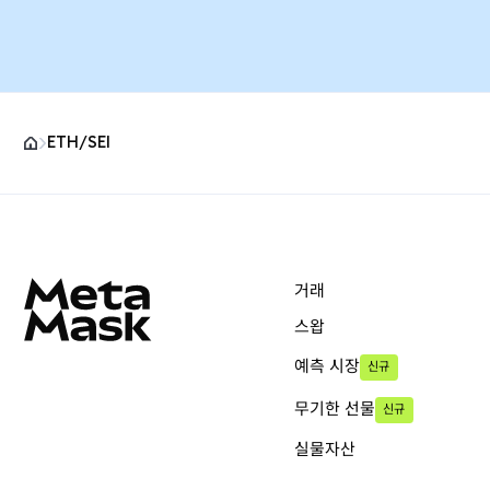
ETH/SEI
MetaMask 사이트 바닥글
거래
스왑
예측 시장
신규
무기한 선물
신규
실물자산