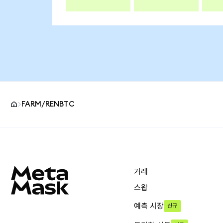
FARM/RENBTC
MetaMask 사이트 바닥글
거래
스왑
예측 시장
신규