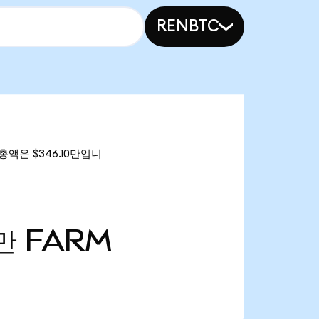
RENBTC
가 총액은 $346.10만입니
2만
FARM