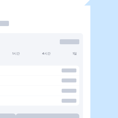
1시간
4시간
1일