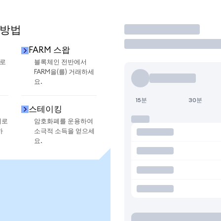
 방법
거래
FARM 스왑
으로
블록체인 전반에서
FARM을(를) 거래하세
요.
15분
30분
스테이킹
지로
암호화폐를 운용하여
하
소극적 소득을 얻으세
요.