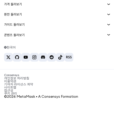
가격 둘러보기
임베디드 지갑
Snaps
비트코인 가격
환전 둘러보기
MetaMask Connect
이더리움 가격
보상
신규
BTC를 USD로 환전
솔라나 가격
가이드 둘러보기
Snaps
보안
ETH를 USD로 환전
BTC 매수
시바이누 가격
USDT를 INR로 환전
콘텐츠 둘러보기
웹3 서비스
고객 지원
ETH 매수
페페 가격
비트코인 지갑
BTC를 USDT로 환전
SOL 매수
채용
테더 가격
솔라나 지갑
한국어
BTC를 INR로 환전
PEPE 매수
연락처
USDC 가격
최고의 암호화폐 카드
ETH를 USDT로 환전
USDT 매수
체인링크 가격
최고의 모바일 암호화폐 지갑
USDT를 PHP로 환전
USDC 매수
Polymarket이란?
BTC를 EUR로 환전
SHIB 매수
Consensys
암호화폐 세금 뉴스
개인정보 처리방침
이용약관
BNB 매수
기여자 라이선스 계약
암호화폐 매수 방법
사이트맵
접근성
비트코인 매도 방법
쿠키 관리
©2026 MetaMask • A Consensys Formation