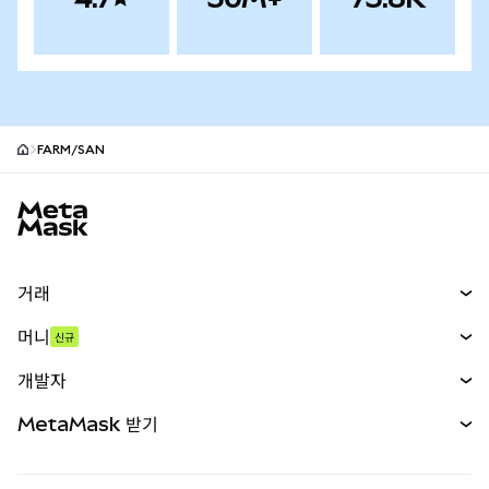
FARM/SAN
MetaMask 사이트 바닥글
거래
스왑
머니
신규
예측 시장
신규
매수
개발자
무기한 선물
신규
카드
문서 보기
MetaMask 받기
실물자산
mUSD
신규
대시보드
Transaction Shield
수익 창출
Smart Accounts Kit
에이전트 지갑
신규