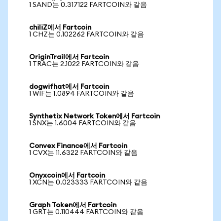
1 SAND는 0.317122 FARTCOIN와 같음
chiliZ에서 Fartcoin
1 CHZ는 0.102262 FARTCOIN와 같음
OriginTrail에서 Fartcoin
1 TRAC는 2.1022 FARTCOIN와 같음
dogwifhat에서 Fartcoin
1 WIF는 1.0894 FARTCOIN와 같음
Synthetix Network Token에서 Fartcoin
1 SNX는 1.6004 FARTCOIN와 같음
Convex Finance에서 Fartcoin
1 CVX는 11.6322 FARTCOIN와 같음
Onyxcoin에서 Fartcoin
1 XCN는 0.023333 FARTCOIN와 같음
Graph Token에서 Fartcoin
1 GRT는 0.110444 FARTCOIN와 같음