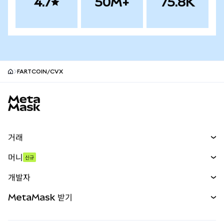
4.7
50M+
75.8K
FARTCOIN/CVX
MetaMask 사이트 바닥글
거래
스왑
머니
신규
예측 시장
신규
매수
개발자
무기한 선물
신규
카드
문서 보기
MetaMask 받기
실물자산
mUSD
신규
대시보드
Transaction Shield
수익 창출
Smart Accounts Kit