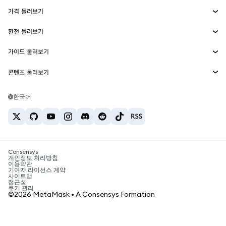
에이전트 지갑
신규
가격 둘러보기
임베디드 지갑
Snaps
비트코인 가격
환전 둘러보기
MetaMask Connect
이더리움 가격
보상
신규
BTC를 USD로 환전
솔라나 가격
가이드 둘러보기
Snaps
보안
ETH를 USD로 환전
BTC 매수
시바이누 가격
USDT를 INR로 환전
콘텐츠 둘러보기
웹3 서비스
고객 지원
ETH 매수
페페 가격
비트코인 지갑
BTC를 USDT로 환전
SOL 매수
채용
테더 가격
솔라나 지갑
한국어
BTC를 INR로 환전
PEPE 매수
연락처
USDC 가격
최고의 암호화폐 카드
ETH를 USDT로 환전
USDT 매수
체인링크 가격
최고의 모바일 암호화폐 지갑
USDT를 PHP로 환전
USDC 매수
Polymarket이란?
BTC를 EUR로 환전
SHIB 매수
Consensys
암호화폐 세금 뉴스
개인정보 처리방침
이용약관
BNB 매수
기여자 라이선스 계약
암호화폐 매수 방법
사이트맵
접근성
비트코인 매도 방법
쿠키 관리
©2026 MetaMask • A Consensys Formation