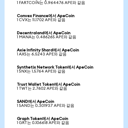
1 FARTCOIN는 0.964476 APE와 같음
Convex Finance에서 ApeCoin
1 CVX는 11.1702 APE와 같음
Decentraland에서 ApeCoin
1 MANA는 0.486265 APE와 같음
Axie Infinity Shard에서 ApeCoin
1 AXS는 6.5243 APE와 같음
Synthetix Network Token에서 ApeCoin
1 SNX는 1.5764 APE와 같음
Trust Wallet Token에서 ApeCoin
1 TWT는 2.7602 APE와 같음
SAND에서 ApeCoin
1 SAND는 0.301937 APE와 같음
Graph Token에서 ApeCoin
1 GRT는 0.106618 APE와 같음