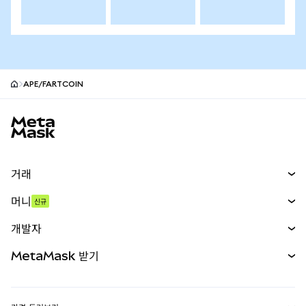
APE/FARTCOIN
MetaMask 사이트 바닥글
거래
스왑
머니
신규
예측 시장
신규
매수
개발자
무기한 선물
신규
카드
문서 보기
MetaMask 받기
실물자산
mUSD
신규
대시보드
Transaction Shield
수익 창출
Smart Accounts Kit
에이전트 지갑
신규