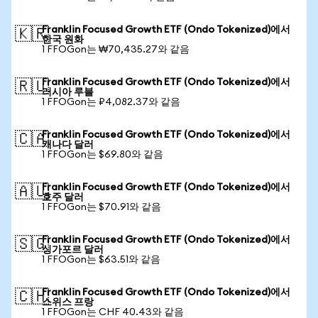
Franklin Focused Growth ETF (Ondo Tokenized)에서
🇰🇷
한국 원화
1 FFOGon는 ₩70,435.27와 같음
Franklin Focused Growth ETF (Ondo Tokenized)에서
🇷🇺
러시아 루블
1 FFOGon는 ₽4,082.37와 같음
Franklin Focused Growth ETF (Ondo Tokenized)에서
🇨🇦
캐나다 달러
1 FFOGon는 $69.80와 같음
Franklin Focused Growth ETF (Ondo Tokenized)에서
🇦🇺
호주 달러
1 FFOGon는 $70.91와 같음
Franklin Focused Growth ETF (Ondo Tokenized)에서
🇸🇬
싱가포르 달러
1 FFOGon는 $63.51와 같음
Franklin Focused Growth ETF (Ondo Tokenized)에서
🇨🇭
스위스 프랑
1 FFOGon는 CHF 40.43와 같음