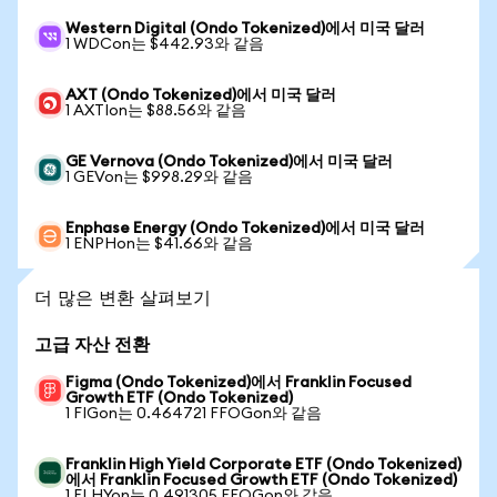
Western Digital (Ondo Tokenized)에서 미국 달러
1 WDCon는 $442.93와 같음
AXT (Ondo Tokenized)에서 미국 달러
1 AXTIon는 $88.56와 같음
GE Vernova (Ondo Tokenized)에서 미국 달러
1 GEVon는 $998.29와 같음
Enphase Energy (Ondo Tokenized)에서 미국 달러
1 ENPHon는 $41.66와 같음
더 많은 변환 살펴보기
고급 자산 전환
Figma (Ondo Tokenized)에서 Franklin Focused
Growth ETF (Ondo Tokenized)
1 FIGon는 0.464721 FFOGon와 같음
Franklin High Yield Corporate ETF (Ondo Tokenized)
에서 Franklin Focused Growth ETF (Ondo Tokenized)
1 FLHYon는 0.491305 FFOGon와 같음