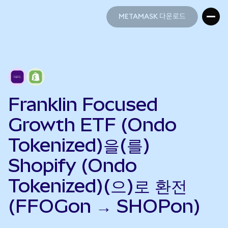
METAMASK 다운로드
METAMASK 다운로드
Franklin Focused
Growth ETF (Ondo
Tokenized)을(를)
Shopify (Ondo
Tokenized)(으)로 환전
(FFOGon → SHOPon)