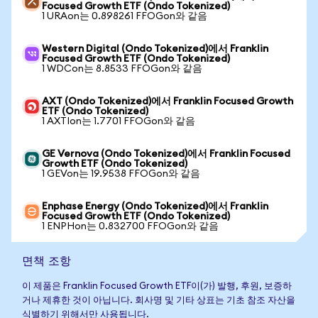
Focused Growth ETF (Ondo Tokenized)
1 URAon는 0.898261 FFOGon와 같음
Western Digital (Ondo Tokenized)에서 Franklin
Focused Growth ETF (Ondo Tokenized)
1 WDCon는 8.8533 FFOGon와 같음
AXT (Ondo Tokenized)에서 Franklin Focused Growth
ETF (Ondo Tokenized)
1 AXTIon는 1.7701 FFOGon와 같음
GE Vernova (Ondo Tokenized)에서 Franklin Focused
Growth ETF (Ondo Tokenized)
1 GEVon는 19.9538 FFOGon와 같음
Enphase Energy (Ondo Tokenized)에서 Franklin
Focused Growth ETF (Ondo Tokenized)
1 ENPHon는 0.832700 FFOGon와 같음
면책 조항
이 제품은 Franklin Focused Growth ETF이(가) 발행, 후원, 보증하
거나 제휴한 것이 아닙니다. 회사명 및 기타 상표는 기초 참조 자산을
식별하기 위해서만 사용됩니다.