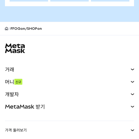
FFOGon/SHOPon
MetaMask 사이트 바닥글
거래
스왑
머니
신규
예측 시장
신규
매수
개발자
무기한 선물
신규
카드
문서 보기
MetaMask 받기
실물자산
mUSD
신규
대시보드
Transaction Shield
수익 창출
Smart Accounts Kit
에이전트 지갑
신규
가격 둘러보기
임베디드 지갑
Snaps
비트코인 가격