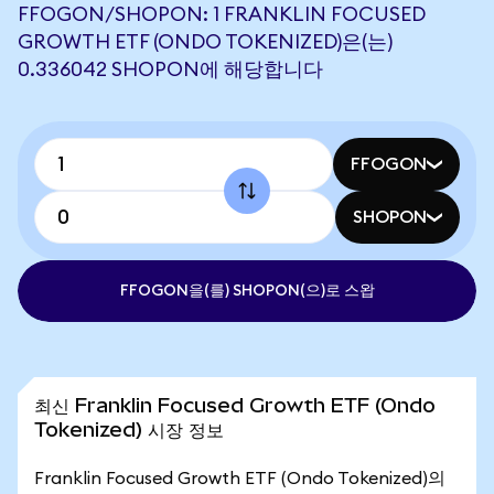
FFOGON/SHOPON: 1 FRANKLIN FOCUSED
GROWTH ETF (ONDO TOKENIZED)은(는)
0.336042 SHOPON에 해당합니다
FFOGON
SHOPON
FFOGON을(를) SHOPON(으)로 스왑
최신 Franklin Focused Growth ETF (Ondo
Tokenized) 시장 정보
Franklin Focused Growth ETF (Ondo Tokenized)의