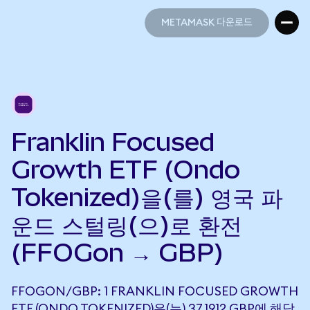
METAMASK 다운로드
METAMASK 다운로드
Franklin Focused
Growth ETF (Ondo
Tokenized)을(를) 영국 파
운드 스털링(으)로 환전
(FFOGon → GBP)
FFOGON/GBP: 1 FRANKLIN FOCUSED GROWTH
ETF (ONDO TOKENIZED)은(는) 37.1912 GBP에 해당