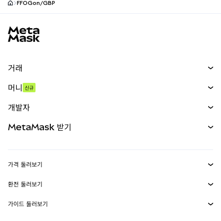
FFOGon/GBP
MetaMask 사이트 바닥글
거래
스왑
머니
신규
예측 시장
신규
매수
개발자
무기한 선물
신규
카드
문서 보기
MetaMask 받기
실물자산
mUSD
신규
대시보드
Transaction Shield
수익 창출
Smart Accounts Kit
에이전트 지갑
신규
가격 둘러보기
임베디드 지갑
Snaps
비트코인 가격
환전 둘러보기
MetaMask Connect
이더리움 가격
보상
신규
BTC를 USD로 환전
솔라나 가격
가이드 둘러보기
Snaps
보안
ETH를 USD로 환전
BTC 매수
시바이누 가격