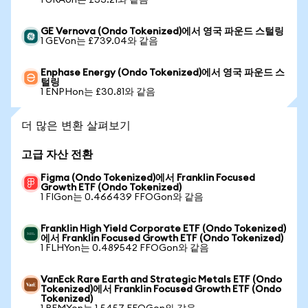
1 URAon는 £33.21와 같음
GE Vernova (Ondo Tokenized)에서 영국 파운드 스털링
1 GEVon는 £739.04와 같음
Enphase Energy (Ondo Tokenized)에서 영국 파운드 스
털링
1 ENPHon는 £30.81와 같음
더 많은 변환 살펴보기
고급 자산 전환
Figma (Ondo Tokenized)에서 Franklin Focused
Growth ETF (Ondo Tokenized)
1 FIGon는 0.466439 FFOGon와 같음
Franklin High Yield Corporate ETF (Ondo Tokenized)
에서 Franklin Focused Growth ETF (Ondo Tokenized)
1 FLHYon는 0.489542 FFOGon와 같음
VanEck Rare Earth and Strategic Metals ETF (Ondo
Tokenized)에서 Franklin Focused Growth ETF (Ondo
Tokenized)