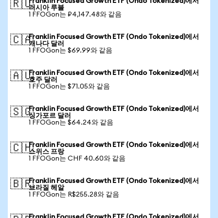
Franklin Focused Growth ETF (Ondo Tokenized)에서
🇷🇺
러시아 루블
1 FFOGon는 ₽4,147.48와 같음
Franklin Focused Growth ETF (Ondo Tokenized)에서
🇨🇦
캐나다 달러
1 FFOGon는 $69.99와 같음
Franklin Focused Growth ETF (Ondo Tokenized)에서
🇦🇺
호주 달러
1 FFOGon는 $71.05와 같음
Franklin Focused Growth ETF (Ondo Tokenized)에서
🇸🇬
싱가포르 달러
1 FFOGon는 $64.24와 같음
Franklin Focused Growth ETF (Ondo Tokenized)에서
🇨🇭
스위스 프랑
1 FFOGon는 CHF 40.60와 같음
Franklin Focused Growth ETF (Ondo Tokenized)에서
🇧🇷
브라질 헤알
1 FFOGon는 R$255.28와 같음
Franklin Focused Growth ETF (Ondo Tokenized)에서