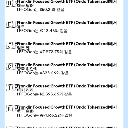
Franklin Focused Growth ETF (Ondo Tokenized)에서
🇺🇸
미국 달러
1 FFOGon는 $50.21와 같음
Franklin Focused Growth ETF (Ondo Tokenized)에서
🇪🇺
유로
1 FFOGon는 €43.45와 같음
Franklin Focused Growth ETF (Ondo Tokenized)에서
🇯🇵
일본 엔
1 FFOGon는 ¥7,972.75와 같음
Franklin Focused Growth ETF (Ondo Tokenized)에서
🇨🇳
중국 위안화
1 FFOGon는 ¥338.66와 같음
Franklin Focused Growth ETF (Ondo Tokenized)에서
🇹🇷
터키 리라
1 FFOGon는 ₺2,395.66와 같음
Franklin Focused Growth ETF (Ondo Tokenized)에서
🇰🇷
한국 원화
1 FFOGon는 ₩71,165.22와 같음