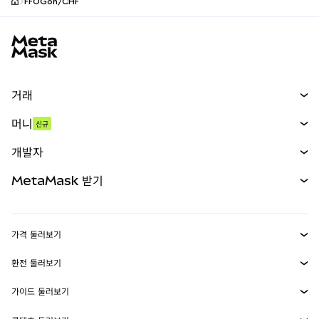
FFOGon/CHF
MetaMask 사이트 바닥글
거래
스왑
머니
신규
예측 시장
신규
매수
개발자
무기한 선물
신규
카드
문서 보기
MetaMask 받기
실물자산
mUSD
신규
대시보드
Transaction Shield
수익 창출
Smart Accounts Kit
에이전트 지갑
신규
가격 둘러보기
임베디드 지갑
Snaps
비트코인 가격
환전 둘러보기
MetaMask Connect
이더리움 가격
보상
신규
BTC를 USD로 환전
솔라나 가격
가이드 둘러보기
Snaps
보안
ETH를 USD로 환전
BTC 매수
시바이누 가격
USDT를 INR로 환전