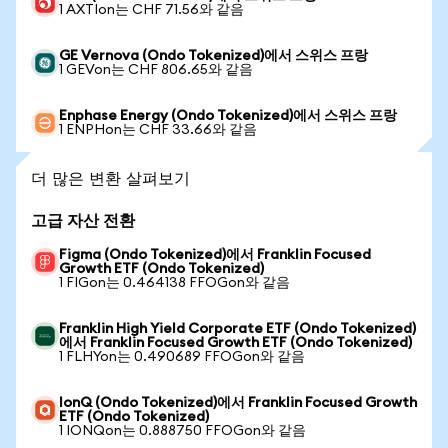
1 AXTIon는 CHF 71.56와 같음
GE Vernova (Ondo Tokenized)에서 스위스 프랑
1 GEVon는 CHF 806.65와 같음
Enphase Energy (Ondo Tokenized)에서 스위스 프랑
1 ENPHon는 CHF 33.66와 같음
더 많은 변환 살펴보기
고급 자산 전환
Figma (Ondo Tokenized)에서 Franklin Focused
Growth ETF (Ondo Tokenized)
1 FIGon는 0.464138 FFOGon와 같음
Franklin High Yield Corporate ETF (Ondo Tokenized)
에서 Franklin Focused Growth ETF (Ondo Tokenized)
1 FLHYon는 0.490689 FFOGon와 같음
IonQ (Ondo Tokenized)에서 Franklin Focused Growth
ETF (Ondo Tokenized)
1 IONQon는 0.888750 FFOGon와 같음