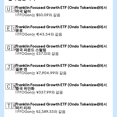
Franklin Focused Growth ETF (Ondo Tokenized)에서
🇺🇸
미국 달러
1 FFOGon는 $50.09와 같음
Franklin Focused Growth ETF (Ondo Tokenized)에서
🇪🇺
유로
1 FFOGon는 €43.34와 같음
Franklin Focused Growth ETF (Ondo Tokenized)에서
🇬🇧
영국 파운드 스털링
1 FFOGon는 £37.13와 같음
Franklin Focused Growth ETF (Ondo Tokenized)에서
🇯🇵
일본 엔
1 FFOGon는 ¥7,904.99와 같음
Franklin Focused Growth ETF (Ondo Tokenized)에서
🇨🇳
중국 위안화
1 FFOGon는 ¥337.99와 같음
Franklin Focused Growth ETF (Ondo Tokenized)에서
🇹🇷
터키 리라
1 FFOGon는 ₺2,389.33와 같음