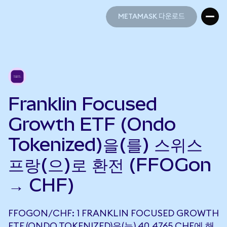
METAMASK 다운로드
METAMASK 다운로드
Franklin Focused
Growth ETF (Ondo
Tokenized)을(를) 스위스
프랑(으)로 환전 (FFOGon
→ CHF)
FFOGON/CHF: 1 FRANKLIN FOCUSED GROWTH
ETF (ONDO TOKENIZED)은(는) 40.4765 CHF에 해