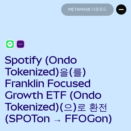
METAMASK 다운로드
METAMASK 다운로드
Spotify (Ondo
Tokenized)을(를)
Franklin Focused
Growth ETF (Ondo
Tokenized)(으)로 환전
(SPOTon → FFOGon)