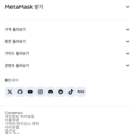
문서 보기
MetaMask 받기
실물자산
mUSD
신규
대시보드
Transaction Shield
수익 창출
Smart Accounts Kit
에이전트 지갑
신규
가격 둘러보기
임베디드 지갑
Snaps
비트코인 가격
환전 둘러보기
MetaMask Connect
이더리움 가격
보상
신규
BTC를 USD로 환전
솔라나 가격
가이드 둘러보기
Snaps
보안
ETH를 USD로 환전
BTC 매수
시바이누 가격
USDT를 INR로 환전
콘텐츠 둘러보기
웹3 서비스
고객 지원
ETH 매수
페페 가격
비트코인 지갑
BTC를 USDT로 환전
SOL 매수
채용
테더 가격
솔라나 지갑
한국어
BTC를 INR로 환전
PEPE 매수
연락처
USDC 가격
최고의 암호화폐 카드
ETH를 USDT로 환전
USDT 매수
체인링크 가격
최고의 모바일 암호화폐 지갑
USDT를 PHP로 환전
USDC 매수
Polymarket이란?
BTC를 EUR로 환전
SHIB 매수
Consensys
암호화폐 세금 뉴스
개인정보 처리방침
이용약관
BNB 매수
기여자 라이선스 계약
암호화폐 매수 방법
사이트맵
접근성
비트코인 매도 방법