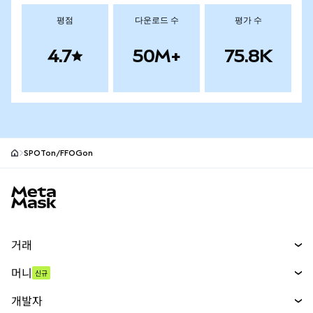
평점
다운로드 수
평가 수
4.7
50M+
75.8K
SPOTon/FFOGon
MetaMask 사이트 바닥글
거래
스왑
머니
신규
예측 시장
신규
매수
개발자
무기한 선물
신규
카드