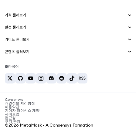
수익 창출
Smart Accounts Kit
에이전트 지갑
신규
가격 둘러보기
임베디드 지갑
Snaps
비트코인 가격
환전 둘러보기
MetaMask Connect
이더리움 가격
보상
신규
BTC를 USD로 환전
솔라나 가격
가이드 둘러보기
Snaps
보안
ETH를 USD로 환전
BTC 매수
시바이누 가격
USDT를 INR로 환전
콘텐츠 둘러보기
웹3 서비스
고객 지원
ETH 매수
페페 가격
비트코인 지갑
BTC를 USDT로 환전
SOL 매수
채용
테더 가격
솔라나 지갑
한국어
BTC를 INR로 환전
PEPE 매수
연락처
USDC 가격
최고의 암호화폐 카드
ETH를 USDT로 환전
USDT 매수
체인링크 가격
최고의 모바일 암호화폐 지갑
USDT를 PHP로 환전
USDC 매수
Polymarket이란?
BTC를 EUR로 환전
SHIB 매수
Consensys
암호화폐 세금 뉴스
개인정보 처리방침
이용약관
BNB 매수
기여자 라이선스 계약
암호화폐 매수 방법
사이트맵
접근성
비트코인 매도 방법
쿠키 관리
©2026 MetaMask • A Consensys Formation