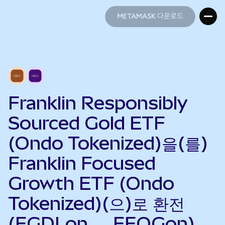
METAMASK 다운로드
METAMASK 다운로드
Franklin Responsibly
Sourced Gold ETF
(Ondo Tokenized)을(를)
Franklin Focused
Growth ETF (Ondo
Tokenized)(으)로 환전
(FGDLon → FFOGon)