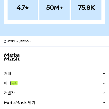
4.7
50M+
75.8K
FGDLon/FFOGon
MetaMask 사이트 바닥글
거래
스왑
머니
신규
예측 시장
신규
매수
개발자
무기한 선물
신규
카드
문서 보기
MetaMask 받기
실물자산
mUSD
신규
대시보드
Transaction Shield