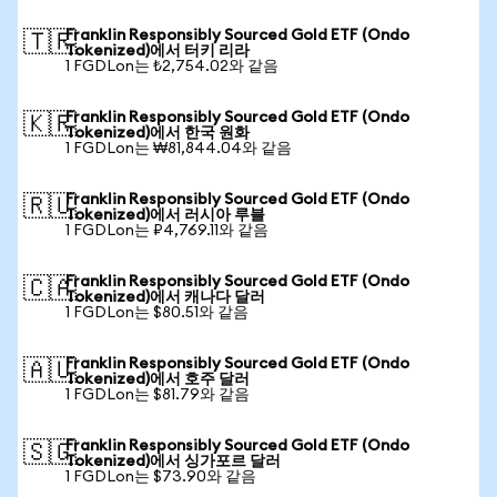
Franklin Responsibly Sourced Gold ETF (Ondo
🇹🇷
Tokenized)에서 터키 리라
1 FGDLon는 ₺2,754.02와 같음
Franklin Responsibly Sourced Gold ETF (Ondo
🇰🇷
Tokenized)에서 한국 원화
1 FGDLon는 ₩81,844.04와 같음
Franklin Responsibly Sourced Gold ETF (Ondo
🇷🇺
Tokenized)에서 러시아 루블
1 FGDLon는 ₽4,769.11와 같음
Franklin Responsibly Sourced Gold ETF (Ondo
🇨🇦
Tokenized)에서 캐나다 달러
1 FGDLon는 $80.51와 같음
Franklin Responsibly Sourced Gold ETF (Ondo
🇦🇺
Tokenized)에서 호주 달러
1 FGDLon는 $81.79와 같음
Franklin Responsibly Sourced Gold ETF (Ondo
🇸🇬
Tokenized)에서 싱가포르 달러
1 FGDLon는 $73.90와 같음