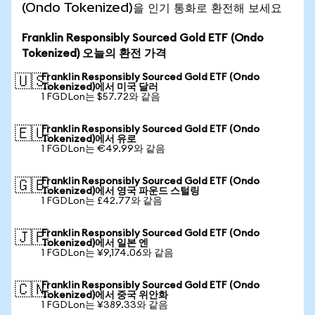
(Ondo Tokenized)을 인기 통화로 환전해 보세요
Franklin Responsibly Sourced Gold ETF (Ondo
Tokenized) 오늘의 환전 가격
Franklin Responsibly Sourced Gold ETF (Ondo
🇺🇸
Tokenized)에서 미국 달러
1 FGDLon는 $57.72와 같음
Franklin Responsibly Sourced Gold ETF (Ondo
🇪🇺
Tokenized)에서 유로
1 FGDLon는 €49.99와 같음
Franklin Responsibly Sourced Gold ETF (Ondo
🇬🇧
Tokenized)에서 영국 파운드 스털링
1 FGDLon는 £42.77와 같음
Franklin Responsibly Sourced Gold ETF (Ondo
🇯🇵
Tokenized)에서 일본 엔
1 FGDLon는 ¥9,174.06와 같음
Franklin Responsibly Sourced Gold ETF (Ondo
🇨🇳
Tokenized)에서 중국 위안화
1 FGDLon는 ¥389.33와 같음