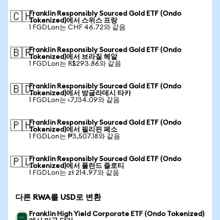
Franklin Responsibly Sourced Gold ETF (Ondo
🇨🇭
Tokenized)에서 스위스 프랑
1 FGDLon는 CHF 46.72와 같음
Franklin Responsibly Sourced Gold ETF (Ondo
🇧🇷
Tokenized)에서 브라질 헤알
1 FGDLon는 R$293.86와 같음
Franklin Responsibly Sourced Gold ETF (Ondo
🇧🇩
Tokenized)에서 방글라데시 타카
1 FGDLon는 ৳7,134.09와 같음
Franklin Responsibly Sourced Gold ETF (Ondo
🇵🇭
Tokenized)에서 필리핀 페소
1 FGDLon는 ₱3,507.18와 같음
Franklin Responsibly Sourced Gold ETF (Ondo
🇵🇱
Tokenized)에서 폴란드 즐로티
1 FGDLon는 zł 214.97와 같음
다른 RWA를 USD로 변환
Franklin High Yield Corporate ETF (Ondo Tokenized)