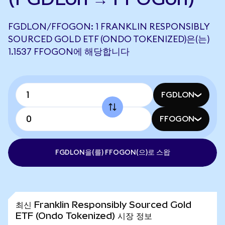
FGDLON/FFOGON: 1 FRANKLIN RESPONSIBLY
SOURCED GOLD ETF (ONDO TOKENIZED)은(는)
1.1537 FFOGON에 해당합니다
FGDLON
FFOGON
FGDLON을(를) FFOGON(으)로 스왑
최신 Franklin Responsibly Sourced Gold
ETF (Ondo Tokenized) 시장 정보