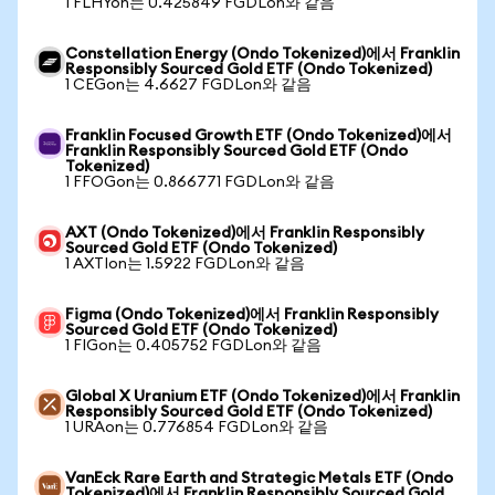
1 FLHYon는 0.425849 FGDLon와 같음
Constellation Energy (Ondo Tokenized)에서 Franklin
Responsibly Sourced Gold ETF (Ondo Tokenized)
1 CEGon는 4.6627 FGDLon와 같음
Franklin Focused Growth ETF (Ondo Tokenized)에서
Franklin Responsibly Sourced Gold ETF (Ondo
Tokenized)
1 FFOGon는 0.866771 FGDLon와 같음
AXT (Ondo Tokenized)에서 Franklin Responsibly
Sourced Gold ETF (Ondo Tokenized)
1 AXTIon는 1.5922 FGDLon와 같음
Figma (Ondo Tokenized)에서 Franklin Responsibly
Sourced Gold ETF (Ondo Tokenized)
1 FIGon는 0.405752 FGDLon와 같음
Global X Uranium ETF (Ondo Tokenized)에서 Franklin
Responsibly Sourced Gold ETF (Ondo Tokenized)
1 URAon는 0.776854 FGDLon와 같음
VanEck Rare Earth and Strategic Metals ETF (Ondo
Tokenized)에서 Franklin Responsibly Sourced Gold