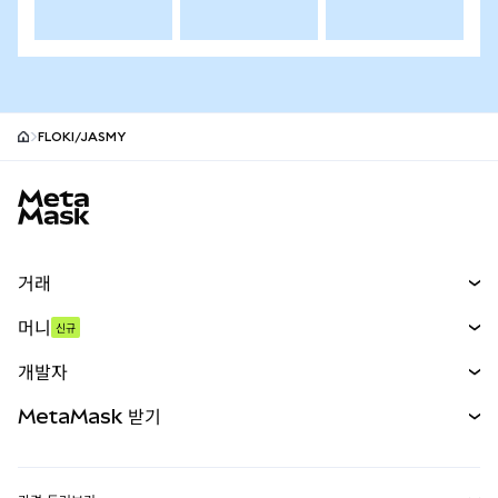
FLOKI/JASMY
MetaMask 사이트 바닥글
거래
스왑
머니
신규
예측 시장
신규
매수
개발자
무기한 선물
신규
카드
문서 보기
MetaMask 받기
실물자산
mUSD
신규
대시보드
Transaction Shield
수익 창출
Smart Accounts Kit
에이전트 지갑
신규