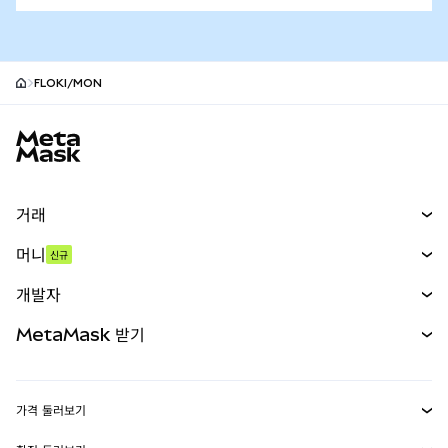
FLOKI/MON
MetaMask 사이트 바닥글
거래
스왑
머니
신규
예측 시장
신규
매수
개발자
무기한 선물
신규
카드
문서 보기
MetaMask 받기
실물자산
mUSD
신규
대시보드
Transaction Shield
수익 창출
Smart Accounts Kit
에이전트 지갑
신규
가격 둘러보기
임베디드 지갑
Snaps
비트코인 가격