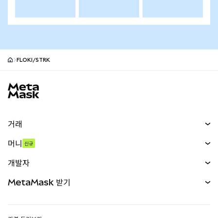
FLOKI/STRK
MetaMask 사이트 바닥글
거래
스왑
머니
신규
예측 시장
신규
매수
개발자
무기한 선물
신규
카드
문서 보기
MetaMask 받기
실물자산
mUSD
신규
대시보드
Transaction Shield
수익 창출
Smart Accounts Kit
에이전트 지갑
신규