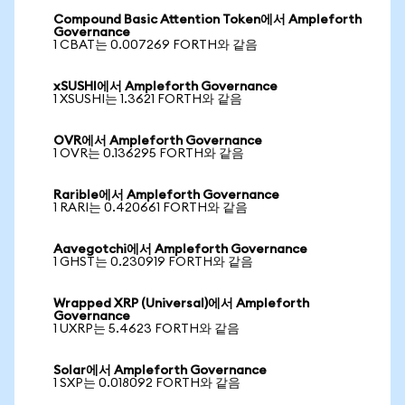
Compound Basic Attention Token에서 Ampleforth
Governance
1 CBAT는 0.007269 FORTH와 같음
xSUSHI에서 Ampleforth Governance
1 XSUSHI는 1.3621 FORTH와 같음
OVR에서 Ampleforth Governance
1 OVR는 0.136295 FORTH와 같음
Rarible에서 Ampleforth Governance
1 RARI는 0.420661 FORTH와 같음
Aavegotchi에서 Ampleforth Governance
1 GHST는 0.230919 FORTH와 같음
Wrapped XRP (Universal)에서 Ampleforth
Governance
1 UXRP는 5.4623 FORTH와 같음
Solar에서 Ampleforth Governance
1 SXP는 0.018092 FORTH와 같음