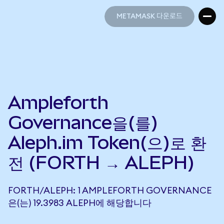
METAMASK 다운로드
METAMASK 다운로드
Ampleforth
Governance을(를)
Aleph.im Token(으)로 환
전 (FORTH → ALEPH)
FORTH/ALEPH: 1 AMPLEFORTH GOVERNANCE
은(는) 19.3983 ALEPH에 해당합니다