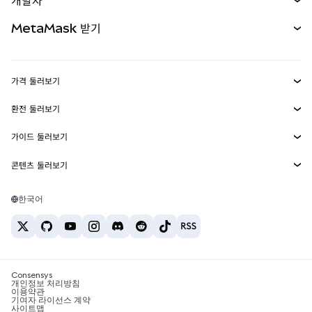
개발자
무기한 선물
신규
카드
문서 보기
MetaMask 받기
실물자산
mUSD
신규
대시보드
Transaction Shield
수익 창출
Smart Accounts Kit
에이전트 지갑
신규
가격 둘러보기
임베디드 지갑
Snaps
비트코인 가격
환전 둘러보기
MetaMask Connect
이더리움 가격
보상
신규
BTC를 USD로 환전
솔라나 가격
가이드 둘러보기
Snaps
보안
ETH를 USD로 환전
BTC 매수
시바이누 가격
USDT를 INR로 환전
콘텐츠 둘러보기
웹3 서비스
고객 지원
ETH 매수
페페 가격
비트코인 지갑
BTC를 USDT로 환전
SOL 매수
채용
테더 가격
솔라나 지갑
한국어
BTC를 INR로 환전
PEPE 매수
연락처
USDC 가격
최고의 암호화폐 카드
ETH를 USDT로 환전
USDT 매수
체인링크 가격
최고의 모바일 암호화폐 지갑
USDT를 PHP로 환전
USDC 매수
Polymarket이란?
BTC를 EUR로 환전
SHIB 매수
Consensys
암호화폐 세금 뉴스
개인정보 처리방침
이용약관
BNB 매수
기여자 라이선스 계약
암호화폐 매수 방법
사이트맵