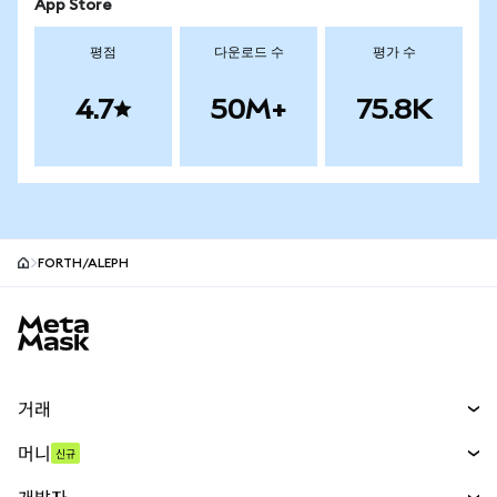
App Store
평점
다운로드 수
평가 수
4.7
50M+
75.8K
FORTH/ALEPH
MetaMask 사이트 바닥글
거래
스왑
머니
신규
예측 시장
신규
매수