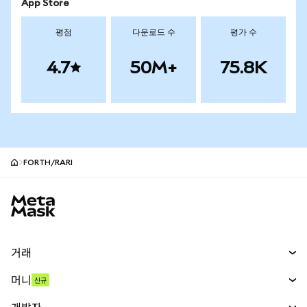
App Store
평점
다운로드 수
평가 수
4.7
50M+
75.8K
FORTH/RARI
MetaMask 사이트 바닥글
거래
스왑
머니
신규
예측 시장
신규
매수