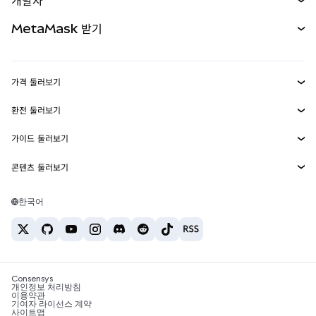
개발자
무기한 선물
신규
카드
문서 보기
MetaMask 받기
실물자산
mUSD
신규
대시보드
Transaction Shield
수익 창출
Smart Accounts Kit
에이전트 지갑
신규
가격 둘러보기
임베디드 지갑
Snaps
비트코인 가격
환전 둘러보기
MetaMask Connect
이더리움 가격
보상
신규
BTC를 USD로 환전
솔라나 가격
가이드 둘러보기
Snaps
보안
ETH를 USD로 환전
BTC 매수
시바이누 가격
USDT를 INR로 환전
콘텐츠 둘러보기
웹3 서비스
고객 지원
ETH 매수
페페 가격
비트코인 지갑
BTC를 USDT로 환전
SOL 매수
채용
테더 가격
솔라나 지갑
한국어
BTC를 INR로 환전
PEPE 매수
연락처
USDC 가격
최고의 암호화폐 카드
ETH를 USDT로 환전
USDT 매수
체인링크 가격
최고의 모바일 암호화폐 지갑
USDT를 PHP로 환전
USDC 매수
Polymarket이란?
BTC를 EUR로 환전
SHIB 매수
Consensys
암호화폐 세금 뉴스
개인정보 처리방침
이용약관
BNB 매수
기여자 라이선스 계약
암호화폐 매수 방법
사이트맵