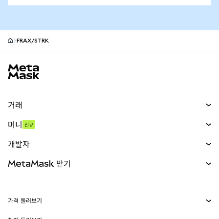
FRAX/STRK
MetaMask 사이트 바닥글
거래
스왑
머니
신규
예측 시장
신규
매수
개발자
무기한 선물
신규
카드
문서 보기
MetaMask 받기
실물자산
mUSD
신규
대시보드
Transaction Shield
수익 창출
Smart Accounts Kit
에이전트 지갑
신규
가격 둘러보기
임베디드 지갑
Snaps
비트코인 가격