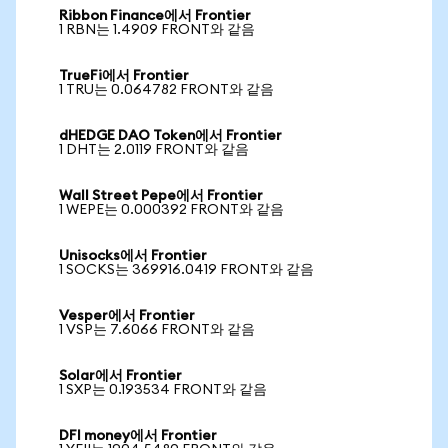
Ribbon Finance에서 Frontier
1 RBN는 1.4909 FRONT와 같음
TrueFi에서 Frontier
1 TRU는 0.064782 FRONT와 같음
dHEDGE DAO Token에서 Frontier
1 DHT는 2.0119 FRONT와 같음
Wall Street Pepe에서 Frontier
1 WEPE는 0.000392 FRONT와 같음
Unisocks에서 Frontier
1 SOCKS는 369916.0419 FRONT와 같음
Vesper에서 Frontier
1 VSP는 7.6066 FRONT와 같음
Solar에서 Frontier
1 SXP는 0.193534 FRONT와 같음
DFI money에서 Frontier