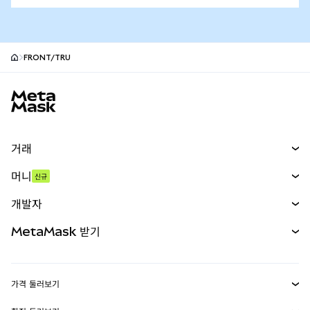
FRONT/TRU
MetaMask 사이트 바닥글
거래
스왑
머니
신규
예측 시장
신규
매수
개발자
무기한 선물
신규
카드
문서 보기
MetaMask 받기
실물자산
mUSD
신규
대시보드
Transaction Shield
수익 창출
Smart Accounts Kit
에이전트 지갑
신규
가격 둘러보기
임베디드 지갑
Snaps
비트코인 가격