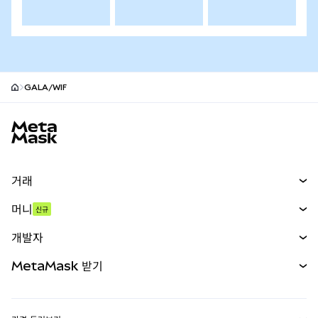
GALA/WIF
MetaMask 사이트 바닥글
거래
스왑
머니
신규
예측 시장
신규
매수
개발자
무기한 선물
신규
카드
문서 보기
MetaMask 받기
실물자산
mUSD
신규
대시보드
Transaction Shield
수익 창출
Smart Accounts Kit
에이전트 지갑
신규