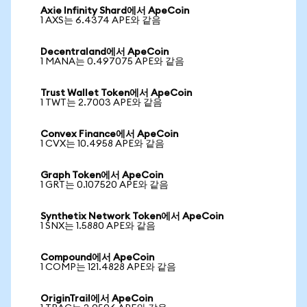
Axie Infinity Shard에서 ApeCoin
1 AXS는 6.4374 APE와 같음
Decentraland에서 ApeCoin
1 MANA는 0.497075 APE와 같음
Trust Wallet Token에서 ApeCoin
1 TWT는 2.7003 APE와 같음
Convex Finance에서 ApeCoin
1 CVX는 10.4958 APE와 같음
Graph Token에서 ApeCoin
1 GRT는 0.107520 APE와 같음
Synthetix Network Token에서 ApeCoin
1 SNX는 1.5880 APE와 같음
Compound에서 ApeCoin
1 COMP는 121.4828 APE와 같음
OriginTrail에서 ApeCoin