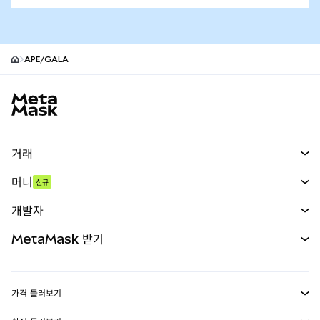
APE/GALA
MetaMask 사이트 바닥글
거래
스왑
머니
신규
예측 시장
신규
매수
개발자
무기한 선물
신규
카드
문서 보기
MetaMask 받기
실물자산
mUSD
신규
대시보드
Transaction Shield
수익 창출
Smart Accounts Kit
에이전트 지갑
신규
가격 둘러보기
임베디드 지갑
Snaps
비트코인 가격