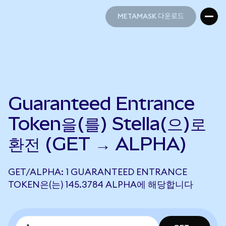
METAMASK 다운로드
METAMASK 다운로드
Guaranteed Entrance
Token을(를) Stella(으)로
환전 (GET → ALPHA)
GET/ALPHA: 1 GUARANTEED ENTRANCE
TOKEN은(는) 145.3784 ALPHA에 해당합니다