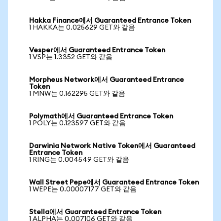
Hakka Finance에서 Guaranteed Entrance Token
1 HAKKA는 0.025629 GET와 같음
Vesper에서 Guaranteed Entrance Token
1 VSP는 1.3352 GET와 같음
Morpheus Network에서 Guaranteed Entrance
Token
1 MNW는 0.162295 GET와 같음
Polymath에서 Guaranteed Entrance Token
1 POLY는 0.123597 GET와 같음
Darwinia Network Native Token에서 Guaranteed
Entrance Token
1 RING는 0.004549 GET와 같음
Wall Street Pepe에서 Guaranteed Entrance Token
1 WEPE는 0.00007177 GET와 같음
Stella에서 Guaranteed Entrance Token
1 ALPHA는 0.007106 GET와 같음