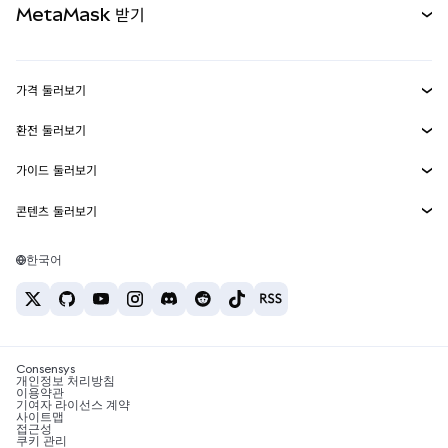
MetaMask 받기
실물자산
mUSD
신규
대시보드
Transaction Shield
수익 창출
Smart Accounts Kit
에이전트 지갑
신규
가격 둘러보기
임베디드 지갑
Snaps
비트코인 가격
환전 둘러보기
MetaMask Connect
이더리움 가격
보상
신규
BTC를 USD로 환전
솔라나 가격
가이드 둘러보기
Snaps
보안
ETH를 USD로 환전
BTC 매수
시바이누 가격
USDT를 INR로 환전
콘텐츠 둘러보기
웹3 서비스
고객 지원
ETH 매수
페페 가격
비트코인 지갑
BTC를 USDT로 환전
SOL 매수
채용
테더 가격
솔라나 지갑
한국어
BTC를 INR로 환전
PEPE 매수
연락처
USDC 가격
최고의 암호화폐 카드
ETH를 USDT로 환전
USDT 매수
체인링크 가격
최고의 모바일 암호화폐 지갑
USDT를 PHP로 환전
USDC 매수
Polymarket이란?
BTC를 EUR로 환전
SHIB 매수
Consensys
암호화폐 세금 뉴스
개인정보 처리방침
이용약관
BNB 매수
기여자 라이선스 계약
암호화폐 매수 방법
사이트맵
접근성
비트코인 매도 방법
쿠키 관리