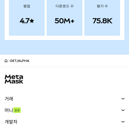
평점
다운로드 수
평가 수
4.7
50M+
75.8K
GET/ALPHA
MetaMask 사이트 바닥글
거래
스왑
머니
신규
예측 시장
신규
매수
개발자
무기한 선물
신규
카드
문서 보기