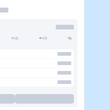
1시간
4시간
1일