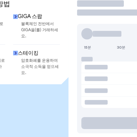
방법
거래
GIGA 스왑
으로
블록체인 전반에서
GIGA을(를) 거래하세
요.
15분
30분
스테이킹
지로
암호화폐를 운용하여
하
소극적 소득을 얻으세
요.