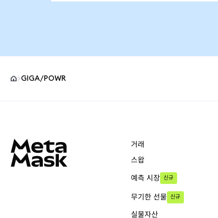
GIGA/POWR
MetaMask 사이트 바닥글
거래
스왑
예측 시장
신규
무기한 선물
신규
실물자산