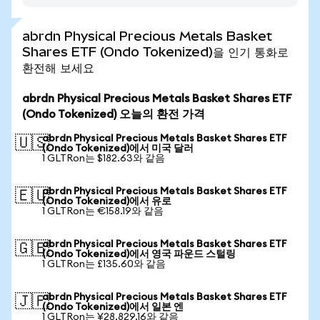
abrdn Physical Precious Metals Basket
Shares ETF (Ondo Tokenized)을 인기 통화로
환전해 보세요
abrdn Physical Precious Metals Basket Shares ETF
(Ondo Tokenized) 오늘의 환전 가격
abrdn Physical Precious Metals Basket Shares ETF
🇺🇸
(Ondo Tokenized)에서 미국 달러
1 GLTRon는 $182.63와 같음
abrdn Physical Precious Metals Basket Shares ETF
🇪🇺
(Ondo Tokenized)에서 유로
1 GLTRon는 €158.19와 같음
abrdn Physical Precious Metals Basket Shares ETF
🇬🇧
(Ondo Tokenized)에서 영국 파운드 스털링
1 GLTRon는 £135.60와 같음
abrdn Physical Precious Metals Basket Shares ETF
🇯🇵
(Ondo Tokenized)에서 일본 엔
1 GLTRon는 ¥28,829.16와 같음