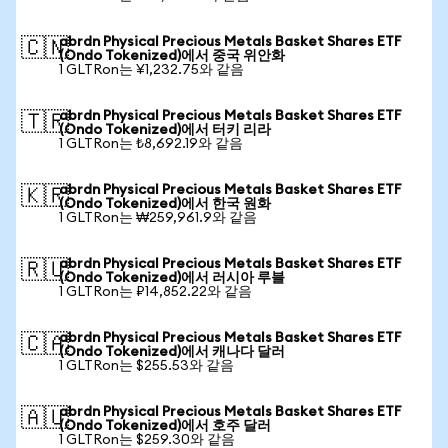
abrdn Physical Precious Metals Basket Shares ETF
🇨🇳
(Ondo Tokenized)에서 중국 위안화
1 GLTRon는 ¥1,232.75와 같음
abrdn Physical Precious Metals Basket Shares ETF
🇹🇷
(Ondo Tokenized)에서 터키 리라
1 GLTRon는 ₺8,692.19와 같음
abrdn Physical Precious Metals Basket Shares ETF
🇰🇷
(Ondo Tokenized)에서 한국 원화
1 GLTRon는 ₩259,961.9와 같음
abrdn Physical Precious Metals Basket Shares ETF
🇷🇺
(Ondo Tokenized)에서 러시아 루블
1 GLTRon는 ₽14,852.22와 같음
abrdn Physical Precious Metals Basket Shares ETF
🇨🇦
(Ondo Tokenized)에서 캐나다 달러
1 GLTRon는 $255.53와 같음
abrdn Physical Precious Metals Basket Shares ETF
🇦🇺
(Ondo Tokenized)에서 호주 달러
1 GLTRon는 $259.30와 같음