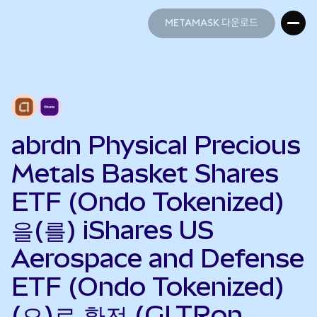
METAMASK 다운로드
METAMASK 다운로드
abrdn Physical Precious
Metals Basket Shares
ETF (Ondo Tokenized)
을(를) iShares US
Aerospace and Defense
ETF (Ondo Tokenized)
(으)로 환전 (GLTRon →