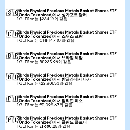
abrdn Physical Precious Metals Basket Shares ETF
🇸🇬
(Ondo Tokenized)에서 싱가포르 달러
1 GLTRon는 $234.13와 같음
abrdn Physical Precious Metals Basket Shares ETF
🇨🇭
(Ondo Tokenized)에서 스위스 프랑
1 GLTRon는 CHF 147.87와 같음
abrdn Physical Precious Metals Basket Shares ETF
🇧🇷
(Ondo Tokenized)에서 브라질 헤알
1 GLTRon는 R$935.98와 같음
abrdn Physical Precious Metals Basket Shares ETF
🇧🇩
(Ondo Tokenized)에서 방글라데시 타카
1 GLTRon는 ৳22,601.33와 같음
abrdn Physical Precious Metals Basket Shares ETF
🇵🇭
(Ondo Tokenized)에서 필리핀 페소
1 GLTRon는 ₱11,099.67와 같음
abrdn Physical Precious Metals Basket Shares ETF
🇵🇱
(Ondo Tokenized)에서 폴란드 즐로티
1 GLTRon는 zł 680.25와 같음