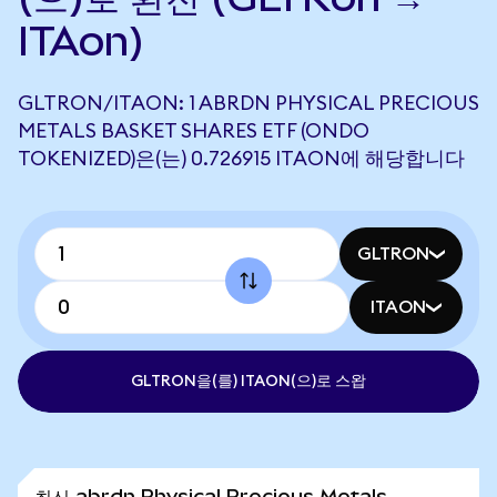
ITAon)
GLTRON/ITAON: 1 ABRDN PHYSICAL PRECIOUS
METALS BASKET SHARES ETF (ONDO
TOKENIZED)은(는) 0.726915 ITAON에 해당합니다
GLTRON
ITAON
GLTRON을(를) ITAON(으)로 스왑
최신 abrdn Physical Precious Metals