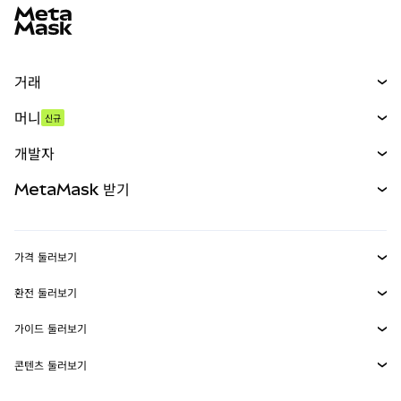
거래
스왑
머니
신규
예측 시장
신규
매수
개발자
무기한 선물
신규
카드
문서 보기
MetaMask 받기
실물자산
mUSD
신규
대시보드
Transaction Shield
수익 창출
Smart Accounts Kit
에이전트 지갑
신규
가격 둘러보기
임베디드 지갑
Snaps
비트코인 가격
환전 둘러보기
MetaMask Connect
이더리움 가격
보상
신규
BTC를 USD로 환전
솔라나 가격
가이드 둘러보기
Snaps
보안
ETH를 USD로 환전
BTC 매수
시바이누 가격
USDT를 INR로 환전
콘텐츠 둘러보기
웹3 서비스
고객 지원
ETH 매수
페페 가격
비트코인 지갑
BTC를 USDT로 환전
SOL 매수