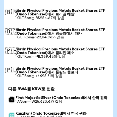
abrdn Physical Precious Metals Basket Shares ETF
🇧🇷
(Ondo Tokenized)에서 브라질 헤알
1 GLTRon는 R$954.67와 같음
abrdn Physical Precious Metals Basket Shares ETF
🇧🇩
(Ondo Tokenized)에서 방글라데시 타카
1 GLTRon는 ৳23,114.98와 같음
abrdn Physical Precious Metals Basket Shares ETF
🇵🇭
(Ondo Tokenized)에서 필리핀 페소
1 GLTRon는 ₱11,369.43와 같음
abrdn Physical Precious Metals Basket Shares ETF
🇵🇱
(Ondo Tokenized)에서 폴란드 즐로티
1 GLTRon는 zł 695.81와 같음
다른 RWA를 KRW로 변환
First Majestic Silver (Ondo Tokenized)에서 한국 원화
1 AGon는 ₩25,623.6와 같음
Kanzhun (Ondo Tokenized)에서 한국 원화