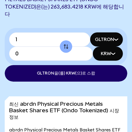
TOKENIZED)은(는) 263,683.4218 KRW에 해당합니
다
GLTRON
KRW
GLTRON을(를) KRW(으)로 스왑
최신 abrdn Physical Precious Metals
Basket Shares ETF (Ondo Tokenized) 시장
정보
abrdn Physical Precious Metals Basket Shares ETF