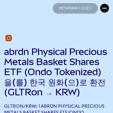
METAMASK 다운로드
METAMASK 다운로드
abrdn Physical Precious
Metals Basket Shares
ETF (Ondo Tokenized)
을(를) 한국 원화(으)로 환전
(GLTRon → KRW)
GLTRON/KRW: 1 ABRDN PHYSICAL PRECIOUS
METALS BASKET SHARES ETF (ONDO