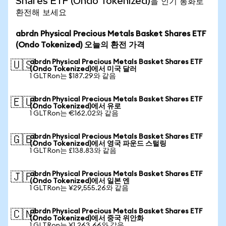
Shares ETF (Ondo Tokenized)을 인기 통화로
환전해 보세요
abrdn Physical Precious Metals Basket Shares ETF
(Ondo Tokenized) 오늘의 환전 가격
abrdn Physical Precious Metals Basket Shares ETF
🇺🇸
(Ondo Tokenized)에서 미국 달러
1 GLTRon는 $187.29와 같음
abrdn Physical Precious Metals Basket Shares ETF
🇪🇺
(Ondo Tokenized)에서 유로
1 GLTRon는 €162.02와 같음
abrdn Physical Precious Metals Basket Shares ETF
🇬🇧
(Ondo Tokenized)에서 영국 파운드 스털링
1 GLTRon는 £138.83와 같음
abrdn Physical Precious Metals Basket Shares ETF
🇯🇵
(Ondo Tokenized)에서 일본 엔
1 GLTRon는 ¥29,555.26와 같음
abrdn Physical Precious Metals Basket Shares ETF
🇨🇳
(Ondo Tokenized)에서 중국 위안화
1 GLTRon는 ¥1,263.66와 같음