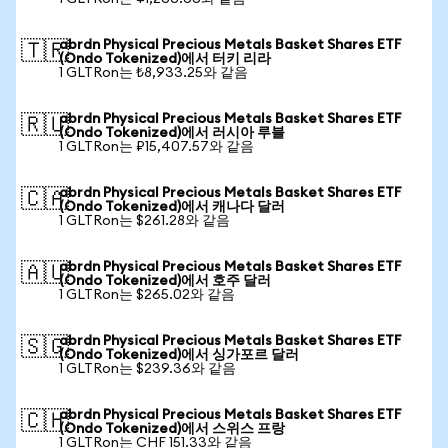
abrdn Physical Precious Metals Basket Shares ETF
🇹🇷
(Ondo Tokenized)에서 터키 리라
1 GLTRon는 ₺8,933.25와 같음
abrdn Physical Precious Metals Basket Shares ETF
🇷🇺
(Ondo Tokenized)에서 러시아 루블
1 GLTRon는 ₽15,407.57와 같음
abrdn Physical Precious Metals Basket Shares ETF
🇨🇦
(Ondo Tokenized)에서 캐나다 달러
1 GLTRon는 $261.28와 같음
abrdn Physical Precious Metals Basket Shares ETF
🇦🇺
(Ondo Tokenized)에서 호주 달러
1 GLTRon는 $265.02와 같음
abrdn Physical Precious Metals Basket Shares ETF
🇸🇬
(Ondo Tokenized)에서 싱가포르 달러
1 GLTRon는 $239.36와 같음
abrdn Physical Precious Metals Basket Shares ETF
🇨🇭
(Ondo Tokenized)에서 스위스 프랑
1 GLTRon는 CHF 151.33와 같음