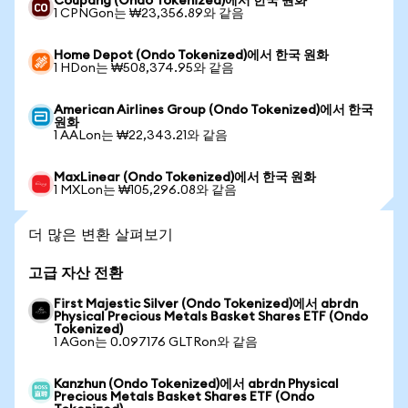
Coupang (Ondo Tokenized)에서 한국 원화
1 CPNGon는 ₩23,356.89와 같음
Home Depot (Ondo Tokenized)에서 한국 원화
1 HDon는 ₩508,374.95와 같음
American Airlines Group (Ondo Tokenized)에서 한국
원화
1 AALon는 ₩22,343.21와 같음
MaxLinear (Ondo Tokenized)에서 한국 원화
1 MXLon는 ₩105,296.08와 같음
더 많은 변환 살펴보기
고급 자산 전환
First Majestic Silver (Ondo Tokenized)에서 abrdn
Physical Precious Metals Basket Shares ETF (Ondo
Tokenized)
1 AGon는 0.097176 GLTRon와 같음
Kanzhun (Ondo Tokenized)에서 abrdn Physical
Precious Metals Basket Shares ETF (Ondo