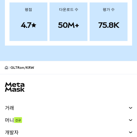
평점
다운로드 수
평가 수
4.7
50M+
75.8K
GLTRon/KRW
MetaMask 사이트 바닥글
거래
스왑
머니
신규
예측 시장
신규
매수
개발자
무기한 선물
신규