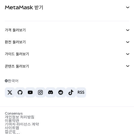
카드
문서 보기
MetaMask 받기
실물자산
mUSD
신규
대시보드
Transaction Shield
수익 창출
Smart Accounts Kit
에이전트 지갑
신규
가격 둘러보기
임베디드 지갑
Snaps
비트코인 가격
환전 둘러보기
MetaMask Connect
이더리움 가격
보상
신규
BTC를 USD로 환전
솔라나 가격
가이드 둘러보기
Snaps
보안
ETH를 USD로 환전
BTC 매수
시바이누 가격
USDT를 INR로 환전
콘텐츠 둘러보기
웹3 서비스
고객 지원
ETH 매수
페페 가격
비트코인 지갑
BTC를 USDT로 환전
SOL 매수
채용
테더 가격
솔라나 지갑
한국어
BTC를 INR로 환전
PEPE 매수
연락처
USDC 가격
최고의 암호화폐 카드
ETH를 USDT로 환전
USDT 매수
체인링크 가격
최고의 모바일 암호화폐 지갑
USDT를 PHP로 환전
USDC 매수
Polymarket이란?
BTC를 EUR로 환전
SHIB 매수
Consensys
암호화폐 세금 뉴스
개인정보 처리방침
이용약관
BNB 매수
기여자 라이선스 계약
암호화폐 매수 방법
사이트맵
접근성