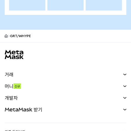
GRT/WHYPE
MetaMask 사이트 바닥글
거래
스왑
머니
신규
예측 시장
신규
매수
개발자
무기한 선물
신규
카드
문서 보기
MetaMask 받기
실물자산
mUSD
신규
대시보드
Transaction Shield
수익 창출
Smart Accounts Kit
에이전트 지갑
신규