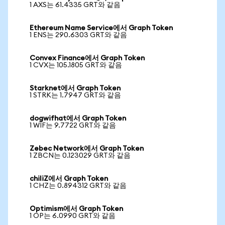
1 AXS는 61.4335 GRT와 같음
Ethereum Name Service에서 Graph Token
1 ENS는 290.6303 GRT와 같음
Convex Finance에서 Graph Token
1 CVX는 105.1805 GRT와 같음
Starknet에서 Graph Token
1 STRK는 1.7947 GRT와 같음
dogwifhat에서 Graph Token
1 WIF는 9.7722 GRT와 같음
Zebec Network에서 Graph Token
1 ZBCN는 0.123029 GRT와 같음
chiliZ에서 Graph Token
1 CHZ는 0.894312 GRT와 같음
Optimism에서 Graph Token
1 OP는 6.0990 GRT와 같음