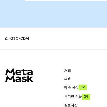
GTC/CDAI
MetaMask 사이트 바닥글
거래
스왑
예측 시장
신규
무기한 선물
신규
실물자산