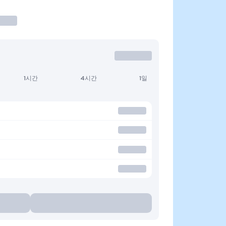
1시간
4시간
1일