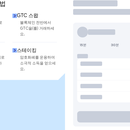
방법
거래
GTC 스왑
로
블록체인 전반에서
GTC을(를) 거래하세
요.
15분
30분
스테이킹
지로
암호화폐를 운용하여
하
소극적 소득을 얻으세
요.