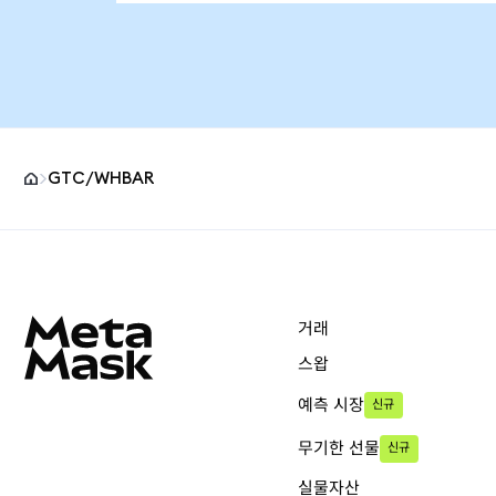
GTC/WHBAR
MetaMask 사이트 바닥글
거래
스왑
예측 시장
신규
무기한 선물
신규
실물자산