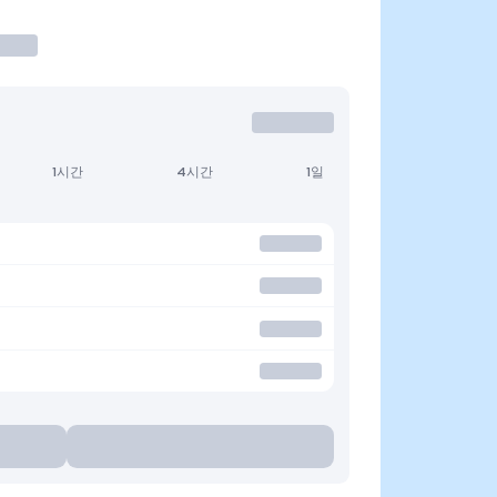
1시간
4시간
1일