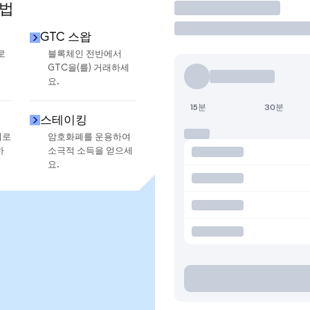
방법
거래
GTC 스왑
로
블록체인 전반에서
GTC을(를) 거래하세
요.
15분
30분
스테이킹
지로
암호화폐를 운용하여
하
소극적 소득을 얻으세
요.