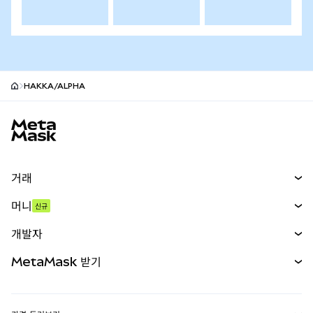
HAKKA/ALPHA
MetaMask 사이트 바닥글
거래
스왑
머니
신규
예측 시장
신규
매수
개발자
무기한 선물
신규
카드
문서 보기
MetaMask 받기
실물자산
mUSD
신규
대시보드
Transaction Shield
수익 창출
Smart Accounts Kit
에이전트 지갑
신규